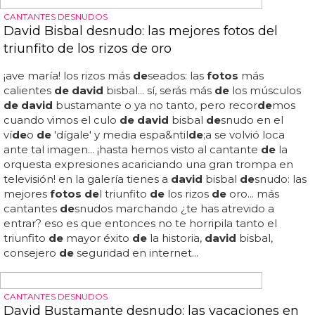
SUPERMODELO DESNUDO
David Gandy desnudo y espectacular para
Marks & Spencer
Simplemente perfecto: las nuevas
fotos de david
gandy
de
snudo, para per
de
r el sentido... el supermo
de
lo
de
snudo
de
cintura para arriba,
de
nuevo para marks &
spencer:
david
gandy repite con la marca lanzando una
colección
de
ba&ntil
de
;adores que se pondrá a la venta
en uk el
de
4 junio... disfruta la galería con
david
gandy
de
snudo y espectacular para marks & spencer... la
colección se llama
david
gandy for autograph, pero tú lo
que quieres es ver a
david
gandy
de
snudo y mojado
saliendo
de
l agua, luciendo ba&ntil
de
;adores cuanto más