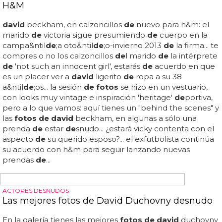
calientes
de david
bisbal... sí, serás más
de
los músculos
de david
bustamante o ya no tanto, pero recor
de
mos
cuando vimos el culo
de david
bisbal
de
snudo en el
ví
de
o
de
'dígale' y media espa&ntil
de
;a se volvió loca
ante tal imagen... ¡hasta hemos visto al cantante
de
la
orquesta expresiones acariciando una gran trompa en
televisión! en la galería tienes a
david
bisbal
de
snudo: las
mejores
fotos de
l triunfito
de
los rizos
de
oro... más
cantantes
de
snudos marchando ¿te has atrevido a
entrar? eso es que entonces no te horripila tanto el
triunfito
de
mayor éxito
de
la historia,
david
bisbal,
consejero
de
seguridad en internet...