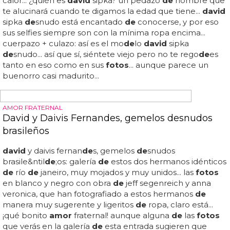
marido
de
victoria sigue presumiendo
de
cuerpo en la
campa&ntil
de
;a oto&ntil
de
;o-invierno 2013
de
la firma... te
compres o no los calzoncillos
de
l marido
de
la intérprete
de
'not such an innocent girl', estarás
de
acuerdo en que
es un placer ver a
david
ligerito
de
ropa a su 38
a&ntil
de
;os... la sesión
de fotos
se hizo en un vestuario,
con looks muy vintage e inspiración 'heritage'
de
portiva,
pero a lo que vamos: aquí tienes un "behind the scenes" y
las
fotos de david
beckham, en algunas a sólo una
prenda
de
estar
de
snudo... ¿estará vicky contenta con el
aspecto
de
su querido esposo?... el exfutbolista continúa
su acuerdo con h&m para seguir lanzando nuevas
prendas
de
...