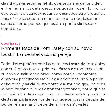
ACTORES DESNUDOS
Las mejores fotos de David Duchovny desnudo
En la galería tienes las mejores
fotos de david
duchovny
de
snudo...
david
duchovny era uno
de
los protagonistas
de
la mítica 'expediente x', la serie
de
ciencia ficción y
misterio que tuvo 9 temporadas entre los a&ntil
de
;os
1993 y 2002, un par
de
películas y que tuvo una 10ª
temporada especial a principios
de
este a&ntil
de
;o con 6
nuevos episodios... a sus 56 a&ntil
de
;os
david
duchovny
de
snudo sigue siendo uno
de
esos actores
de
snudos a
los que podríamos calificar como extremadamente sexy...
la verdad está ahí fuera y
david
duchovny
de
snudo está
aquí
de
ntro... tras 'expediente x' también pudimos verle
interpretando a hank moody, el protagonista
de
la serie
'californication', en la que no tenía ningún inconveniente...