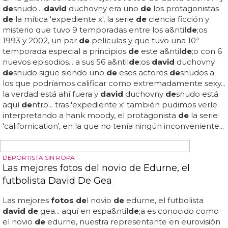
CANTANTES DESNUDOS
David Bustamante desnudo: las vacaciones en
Ibiza del cantante
¿recuerdas el torso
de david
bustamante
de
snudo en
este calendario
de
2013?... oye, ¡que más quisieras tener a
david
bustamante
de
snudo para ti! en la galería
recordamos
fotos de
su cuerpazo en otros veranos y
hasta alguna foto
de david
bustamante
de
snudo integral
posando... verás en las
fotos
que mantiene la marca
de
l
moreno
de
la camiseta, pero
de
marcar cuadraditos y
abdominales ya mucho menos que anta&ntil
de
;o... es
innegable que la imagen
de david
bustamante ha
cambiado mucho
de
s
de
que saltara a la fama en la
primera edición
de
'operación triunfo'... en los últimos
a&ntil
de
;os el cantante
de
'no soy un superman' se puso
a tope con el gimnasio hasta conseguir un torso