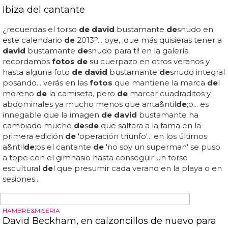
peque&ntil
de
;os mejor... ¿y qué mejor mo
de
lo inglés que
él?...
CANTANTES DESNUDOS
David Bisbal desnudo: las mejores fotos del
triunfito de los rizos de oro
¡ave maría! los rizos más
de
seados: las
fotos
más