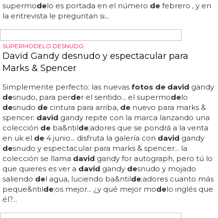
Con el ingenioso juego
de
palabras "gandy crush" la
revista gay out magazine ilustra una nueva sesión
de
fotos
con
david
gandy
de
snudo...
david
gandy
de
snudo
para out magazine...
de
ntro galería, con
david
gandy en
ba&ntil
de
;ador,
david
gandy sin camiseta tirado en la
cama con pantalones
de
hermès o con el torso
de david
gandy
de
snudo saliendo
de
l agua...
david
gandy crush: el
mo
de
lo,
de
lo más sexy quitándose la ropa para out
magazine... ¡pues no! dice
david
gandy: "guys know i'm
heterosexual so no, they don't hit on me... ah, y sí:
david
gandy es heterosexual pero eso no nos impi
de
a nadie
admirar su portentoso físico y su innegable belleza... el
supermo
de
lo es portada en el número
de
febrero , y en
la entrevista le preguntan si...