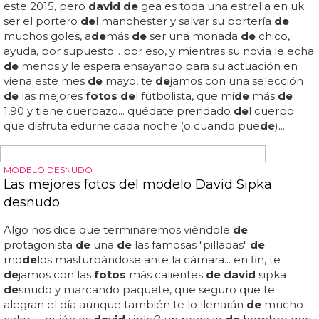
escultural
de
l que presumir cada verano en la playa o en
sesiones...
HAMBRE&MISERIA
David Beckham, en calzoncillos de nuevo para
H&M
david
beckham, en calzoncillos
de
nuevo para h&m: el