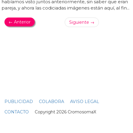
DEPORTISTA SIN ROPA
Las mejores fotos del novio de Edurne, el
futbolista David De Gea
Las mejores
fotos de
l novio
de
edurne, el futbolista
david de
gea... aquí en espa&ntil
de
;a es conocido como
el novio
de
edurne, nuestra representante en eurovisión
este 2015, pero
david de
gea es toda una estrella en uk: