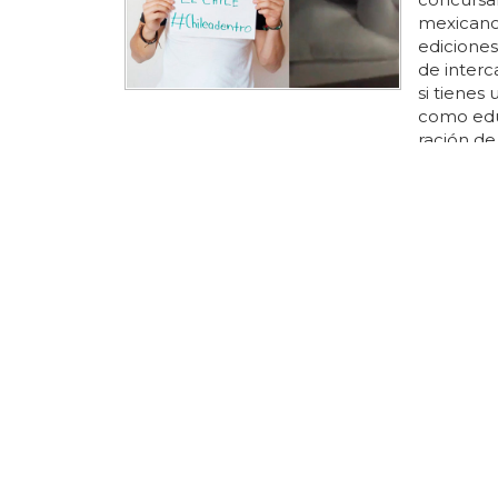
mexicano 
ediciones
de interc
si tienes
como edua
ración d
planeta..
que edua
paquete, 
aprieta y
de todas e
TRAS UN P
Paulina
Por lo vi
policía q
tan insop
detenerla
fue que a
falta era