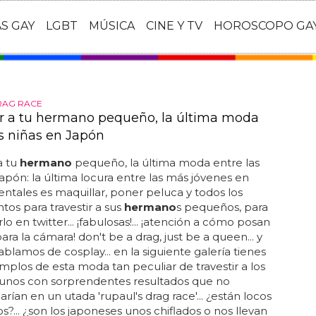
AS GAY
LGBT
MÚSICA
CINE Y TV
HOROSCOPO GA
RAG RACE
ir a tu hermano pequeño, la última moda
as niñas en Japón
a tu
hermano
pequeño, la última moda entre las
japón: la última locura entre las más jóvenes en
rientales es maquillar, poner peluca y todos los
tos para travestir a sus
hermano
s pequeños, para
lo en twitter... ¡fabulosas!... ¡atención a cómo posan
ara la cámara! don't be a drag, just be a queen... y
ablamos de cosplay... en la siguiente galería tienes
emplos de esta moda tan peculiar de travestir a los
gunos con sorprendentes resultados que no
rían en un utada 'rupaul's drag race'... ¿están locos
os?... ¿son los japoneses unos chiflados o nos llevan