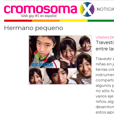
NOTICI
Hermano pequeno
UTADA'S D
Travest
entre l
Travestir 
niñas en 
tierras o
instrumen
compartir
algunos p
no sólo h
varios ej
niños, al
desentona
estos jap