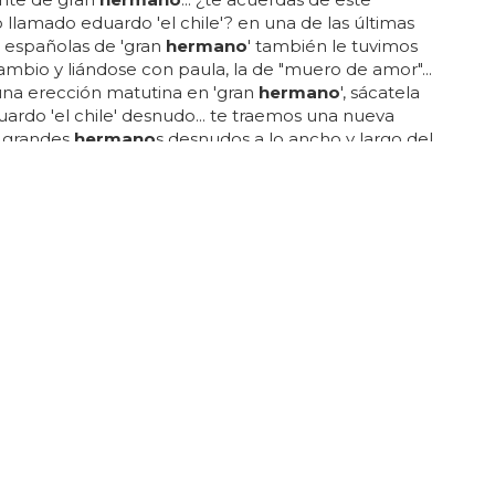
llamado eduardo 'el chile'? en una de las últimas
 españolas de 'gran
hermano
' también le tuvimos
ambio y liándose con paula, la de "muero de amor"...
 una erección matutina en 'gran
hermano
', sácatela
rdo 'el chile' desnudo... te traemos una nueva
e grandes
hermano
s desnudos a lo ancho y largo del
. en el vídeo que puedes ver haciendo clic aquí verás
rdo se despierta muy contento sobándose el
muy abultado... y tan abultado está que la ropa le
 se la saca para tocarse un poco en la cama, delante
sas...
EQUEÑO ACCIDENTE DE COCHE
 Rubio, ¡detenida en Miami!
sto paulatina se puso muy farruca con los oficiales de
ue acudieron al lugar de los hechos, y se puso tan,
ortable y desagradable que tuvieron que
... lo que la salvó de pasar la noche en el calabozo
ún está dando el pecho a su hijo, así que como la
 menor y paulina no tiene antecedentes, pudo volver