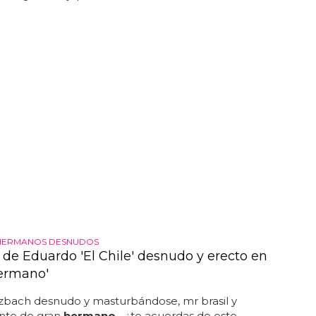
HERMANOS DESNUDOS
o de Eduardo 'El Chile' desnudo y erecto en
ermano'
zbach desnudo y masturbándose, mr brasil y
nte de gran
hermano
... ¿te acuerdas de este