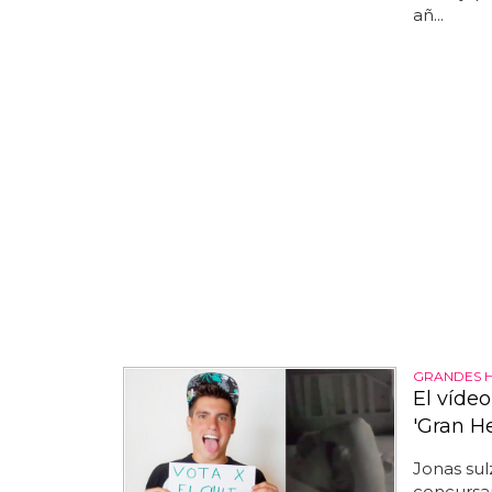
añ...
GRANDES 
El víde
'Gran H
Jonas sul
concursa