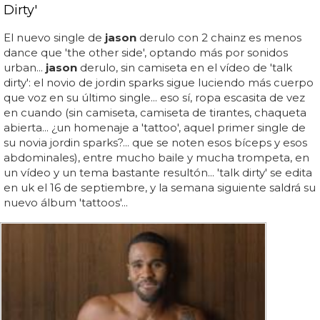
Dirty'
El nuevo single de
jason
derulo con 2 chainz es menos
dance que 'the other side', optando más por sonidos
urban...
jason
derulo, sin camiseta en el vídeo de 'talk
dirty': el novio de jordin sparks sigue luciendo más cuerpo
que voz en su último single... eso sí, ropa escasita de vez
en cuando (sin camiseta, camiseta de tirantes, chaqueta
abierta... ¿un homenaje a 'tattoo', aquel primer single de
su novia jordin sparks?... que se noten esos bíceps y esos
abdominales), entre mucho baile y mucha trompeta, en
un vídeo y un tema bastante resultón... 'talk dirty' se edita
en uk el 16 de septiembre, y la semana siguiente saldrá su
nuevo álbum 'tattoos'...