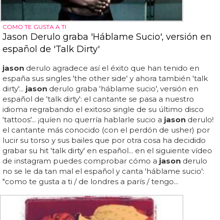
COMO TE GUSTA A TI
Jason Derulo graba 'Háblame Sucio', versión en
español de 'Talk Dirty'
jason
derulo agradece así el éxito que han tenido en
españa sus singles 'the other side' y ahora también 'talk
dirty'...
jason
derulo graba 'háblame sucio', versión en
español de 'talk dirty': el cantante se pasa a nuestro
idioma regrabando el exitoso single de su último disco
'tattoos'... ¡quíen no querría hablarle sucio a
jason
derulo!
el cantante más conocido (con el perdón de usher) por
lucir su torso y sus bailes que por otra cosa ha decidido
grabar su hit 'talk dirty' en español... en el siguiente vídeo
de instagram puedes comprobar cómo a
jason
derulo
no se le da tan mal el español y canta 'háblame sucio':
"como te gusta a ti / de londres a parís / tengo...