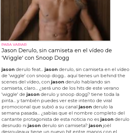
PARA VARIAR
Jason Derulo, sin camiseta en el vídeo de
'Wiggle' con Snoop Dogg
jason
derulo feat...
jason
derulo, sin camiseta en el vídeo
de 'wiggle' con snoop dogg... aquí tienes un behind the
scenes del vídeo, con
jason
derulo hablando sin
camiseta, claro... ¿será uno de los hits de este verano
'wiggle' de
jason
derulo y snoop dogg? tiene toda la
pinta... y también puedes ver este intento de viral
promocional que subió a su canal
jason
derulo la
semana pasada... ¿sabías que el nombre completo del
cantante protagonista de esta noticia no es
jason
derulo
desnudo ni
jason
derulo sin camiseta?
jason
joël
desrouleaux tiene un nuevo hit entre manos con el