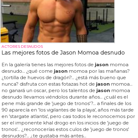
ACTORES DESNUDOS
Las mejores fotos de Jason Momoa desnudo
En la galería tienes las mejores fotos de
jason
momoa
desnudo... ¿qué come
jason
momoa por las mañanas?
¿tortilla de huevos de dragón?... ¿está más bueno que
nunca? disfruta con estas fotazas hot de
jason
momoa...
no ganará un oscar, pero los talentos de
jason
momoa
desnudo llevamos viéndolos durante años... ¿cuál es el
pene más grande de 'juego de tronos'?... a finales de los
90 aparecía en 'los vigilantes de la playa', años más tarde
en 'stargate atlantis', pero casi todos le reconocemos por
ser el imponente khal drogo en los inicios de 'juego de
tronos'... ¿reconocerías estos culos de 'juego de tronos'
desnudos?... ¿te gustaba más antes...