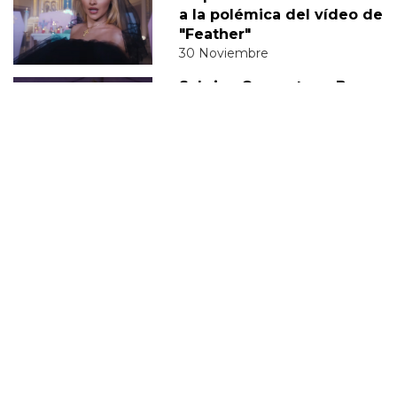
a la polémica del vídeo de
"Feather"
30 Noviembre
Sabrina Carpenter y Barry
Keoghan supuestamente
'tomando un descanso' de
su relación
05 Diciembre
DERECHOS TRANS
SABRINA
VMAS
MTV VMAS 2018
VMAS 2017 ACTUACIONES
MENSAJE DEL REY