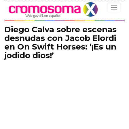
Toggle
navigat
Diego Calva sobre escenas
desnudas con Jacob Elordi
en On Swift Horses: ‘¡Es un
jodido dios!’