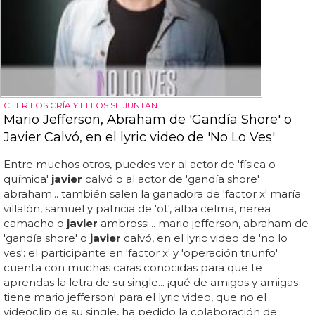
CHER LOS CRÍA Y ELLOS SE JUNTAN
Mario Jefferson, Abraham de 'Gandía Shore' o
Javier Calvó, en el lyric video de 'No Lo Ves'
Entre muchos otros, puedes ver al actor de 'física o
química'
javier
calvó o al actor de 'gandía shore'
abraham... también salen la ganadora de 'factor x' maría
villalón, samuel y patricia de 'ot', alba celma, nerea
camacho o
javier
ambrossi... mario jefferson, abraham de
'gandía shore' o
javier
calvó, en el lyric video de 'no lo
ves': el participante en 'factor x' y 'operación triunfo'
cuenta con muchas caras conocidas para que te
aprendas la letra de su single... ¡qué de amigos y amigas
tiene mario jefferson! para el lyric video, que no el
videoclip de su single, ha pedido la colaboración de