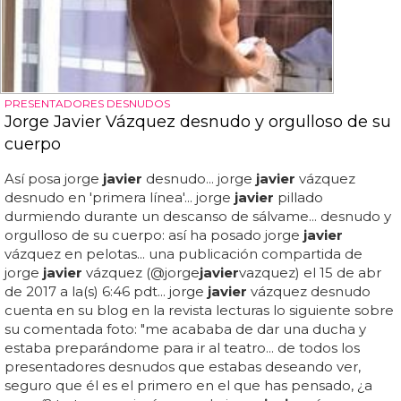
PRESENTADORES DESNUDOS
Jorge Javier Vázquez desnudo y orgulloso de su
cuerpo
Así posa jorge
javier
desnudo... jorge
javier
vázquez
desnudo en 'primera línea'... jorge
javier
pillado
durmiendo durante un descanso de sálvame... desnudo y
orgulloso de su cuerpo: así ha posado jorge
javier
vázquez en pelotas... una publicación compartida de
jorge
javier
vázquez (@jorge
javier
vazquez) el 15 de abr
de 2017 a la(s) 6:46 pdt... jorge
javier
vázquez desnudo
cuenta en su blog en la revista lecturas lo siguiente sobre
su comentada foto: "me acababa de dar una ducha y
estaba preparándome para ir al teatro... de todos los
presentadores desnudos que estabas deseando ver,
seguro que él es el primero en el que has pensado, ¿a