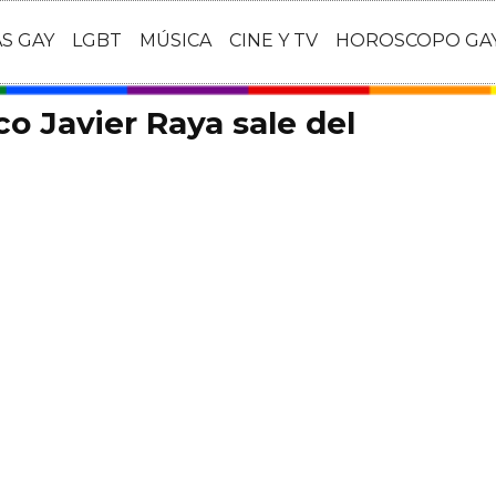
AS GAY
LGBT
MÚSICA
CINE Y TV
HOROSCOPO GA
co Javier Raya sale del