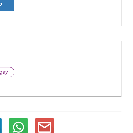
o
 gay