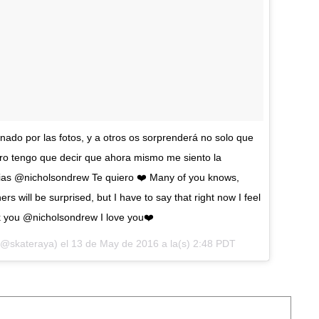
nado por las fotos, y a otros os sorprenderá no solo que
ero tengo que decir que ahora mismo me siento la
as @nicholsondrew Te quiero ❤️ Many of you knows,
rs will be surprised, but I have to say that right now I feel
nk you @nicholsondrew I love you❤️
(@skateraya) el
13 de May de 2016 a la(s) 2:48 PDT