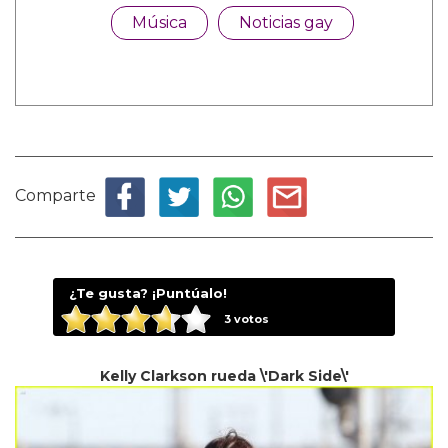
Música
Noticias gay
Comparte
¿Te gusta? ¡Puntúalo!
3
votos
Kelly Clarkson rueda \'Dark Side\'