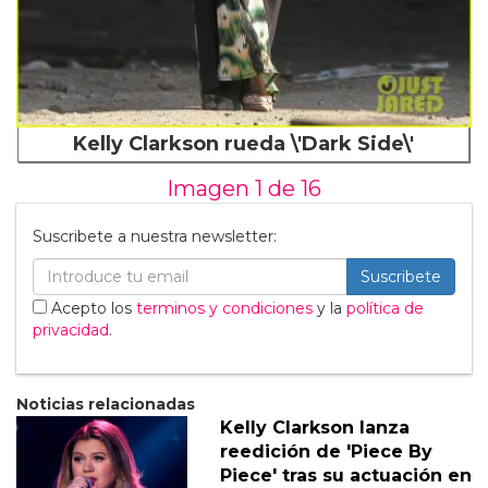
Kelly Clarkson rueda \'Dark Side\'
Imagen 1 de
16
Suscribete a nuestra newsletter:
Suscribete
Acepto los
terminos y condiciones
y la
política de
privacidad
.
Noticias relacionadas
Kelly Clarkson lanza
reedición de 'Piece By
Piece' tras su actuación en