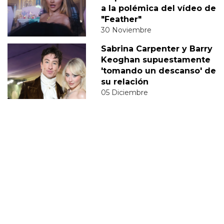
a la polémica del vídeo de
"Feather"
30 Noviembre
Sabrina Carpenter y Barry
Keoghan supuestamente
'tomando un descanso' de
su relación
05 Diciembre
DERECHOS TRANS
SABRINA
VMAS
MTV VMAS 2018
VMAS 2017 ACTUACIONES
MENSAJE DEL REY