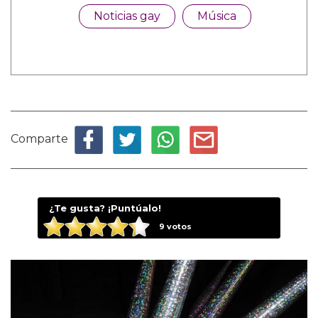
Noticias gay
Música
Comparte
¿Te gusta? ¡Puntúalo!
9
votos