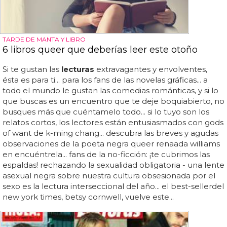
TARDE DE MANTA Y LIBRO
6 libros queer que deberías leer este otoño
Si te gustan las
lecturas
extravagantes y envolventes,
ésta es para ti... para los fans de las novelas gráficas... a
todo el mundo le gustan las comedias románticas, y si lo
que buscas es un encuentro que te deje boquiabierto, no
busques más que cuéntamelo todo... si lo tuyo son los
relatos cortos, los lectores están entusiasmados con gods
of want de k-ming chang... descubra las breves y agudas
observaciones de la poeta negra queer renaada williams
en encuéntrela... fans de la no-ficción: ¡te cubrimos las
espaldas! rechazando la sexualidad obligatoria - una lente
asexual negra sobre nuestra cultura obsesionada por el
sexo es la lectura interseccional del año... el best-sellerdel
new york times, betsy cornwell, vuelve este...