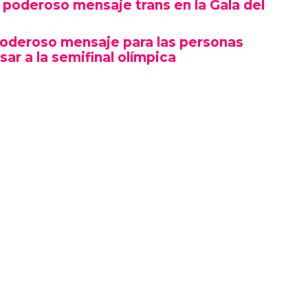
poderoso mensaje trans en la Gala del
poderoso mensaje para las personas
sar a la semifinal olímpica
mbró por su estética y puesta en escena, sino
erte gesto político en un contexto cultural
ocas, si no la primera, afirmaciones LGBTQ+
oche.
izó en el marco de una ceremonia en la que
ista, llevándose el premio a Artista del Año,
 como Rosé de BLACKPINK también hicieron
ño.