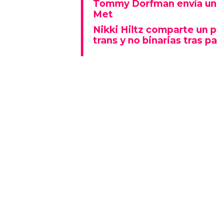
Tommy Dorfman envía un 
Met
Nikki Hiltz comparte un 
trans y no binarias tras pa
Este espectáculo no solo deslu
que también representó un fu
polarizado: fue una de las p
visiblemente explícitas de la n
Además, la actuación se real
Lady Gaga fue la gran protagon
mientras que otros artistas
historia al ganar Canción del A