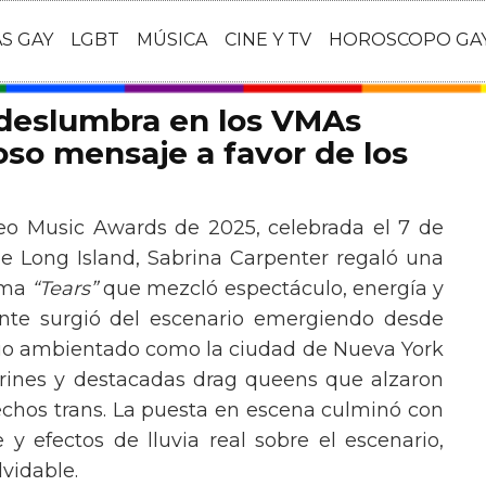
AS GAY
LGBT
MÚSICA
CINE Y TV
HOROSCOPO GA
 deslumbra en los VMAs
so mensaje a favor de los
eo Music Awards de 2025, celebrada el 7 de
e Long Island, Sabrina Carpenter regaló una
ema
“Tears”
que mezcló espectáculo, energía y
tante surgió del escenario emergiendo desde
ario ambientado como la ciudad de Nueva York
rines y destacadas drag queens que alzaron
echos trans. La puesta en escena culminó con
y efectos de lluvia real sobre el escenario,
vidable.