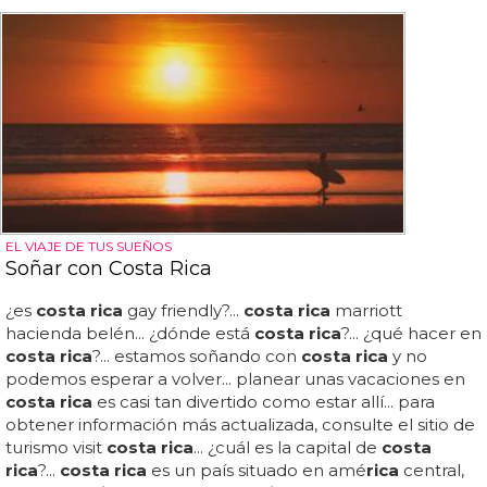
EL VIAJE DE TUS SUEÑOS
Soñar con Costa Rica
¿es
costa rica
gay friendly?...
costa rica
marriott
hacienda belén... ¿dónde está
costa rica
?... ¿qué hacer en
costa rica
?... estamos soñando con
costa rica
y no
podemos esperar a volver... planear unas vacaciones en
costa rica
es casi tan divertido como estar allí... para
obtener información más actualizada, consulte el sitio de
turismo visit
costa rica
... ¿cuál es la capital de
costa
rica
?...
costa rica
es un país situado en amé
rica
central,