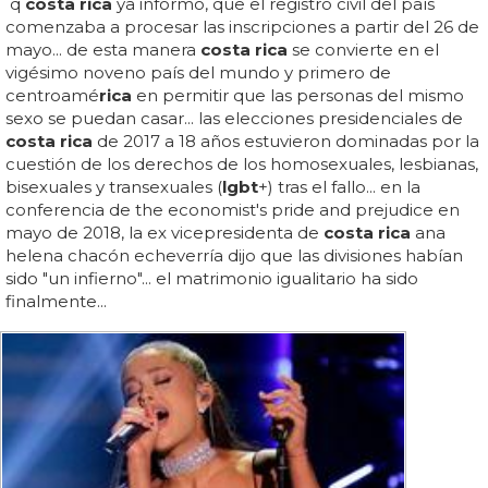
q
costa rica
ya informó, que el registro civil del país
comenzaba a procesar las inscripciones a partir del 26 de
mayo... de esta manera
costa rica
se convierte en el
vigésimo noveno país del mundo y primero de
centroamé
rica
en permitir que las personas del mismo
sexo se puedan casar... las elecciones presidenciales de
costa rica
de 2017 a 18 años estuvieron dominadas por la
cuestión de los derechos de los homosexuales, lesbianas,
bisexuales y transexuales (
lgbt
+) tras el fallo... en la
conferencia de the economist's pride and prejudice en
mayo de 2018, la ex vicepresidenta de
costa rica
ana
helena chacón echeverría dijo que las divisiones habían
sido "un infierno"... el matrimonio igualitario ha sido
finalmente...