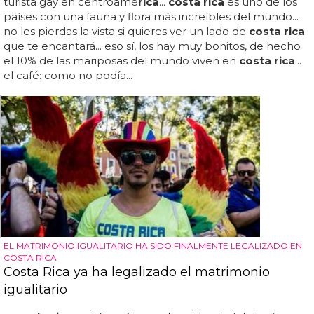
turista gay en centroamé
rica
...
costa rica
es uno de los
países con una fauna y flora más increíbles del mundo...
no les pierdas la vista si quieres ver un lado de
costa rica
que te encantará... eso sí, los hay muy bonitos, de hecho
el 10% de las mariposas del mundo viven en
costa rica
...
el café: como no podía...
EL MATRIMONIO IGUALITARIO HA SIDO FINALMENTE LEGALIZADO EN
COSTA RICA
Costa Rica ya ha legalizado el matrimonio
igualitario