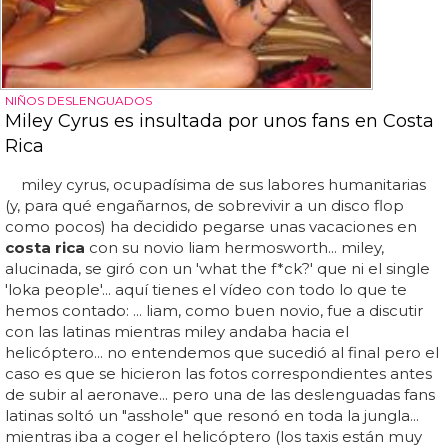
NIÑOS DESLENGUADOS
Miley Cyrus es insultada por unos fans en Costa
Rica
miley cyrus, ocupadísima de sus labores humanitarias
(y, para qué engañarnos, de sobrevivir a un disco flop
como pocos) ha decidido pegarse unas vacaciones en
costa rica
con su novio liam hermosworth... miley,
alucinada, se giró con un 'what the f*ck?' que ni el single
'loka people'... aquí tienes el vídeo con todo lo que te
hemos contado: ... liam, como buen novio, fue a discutir
con las latinas mientras miley andaba hacia el
helicóptero... no entendemos que sucedió al final pero el
caso es que se hicieron las fotos correspondientes antes
de subir al aeronave... pero una de las deslenguadas fans
latinas soltó un "asshole" que resonó en toda la jungla...
mientras iba a coger el helicóptero (los taxis están muy