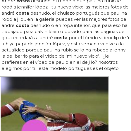
André
costa
desnudo: el modelo que paulina rubio le
robó a jennifer lópez... tu nuevo vicio: las mejores fotos de
andré
costa
desnudo, el chulazo portugués que paulina
robó a j lo... en la galería puedes ver las mejores fotos de
andré
costa
desnudo o en ropa interior, que para eso ha
trabajado para calvin klein o posado para las páginas de
gq... recordarás a andré
costa
por el tórrido videoclip de 'i
luh ya papi' de jennifer lópez, y esta semana vuelve a la
actualidad porque paulina rubio se lo ha robado a jenny
la del barrio para el vídeo de 'mi nuevo vicio'... ¿le
prefieres en el vídeo de pau o en el de j lo? nosotros
elegimos por ti... este modelo portugués es el objeto...