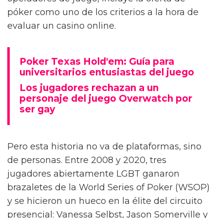
El póker es uno de los pocos juegos de casino
donde la suerte no lo decide todo. Intervienen
la estrategia, la psicología y el cálculo
matemático, y por eso lleva décadas
atrayendo a jugadores de perfil muy diverso.
Con la llegada de las plataformas digitales, el
juego se ha expandido todavía más: hoy es
posible sentarse a una mesa con crupier en
directo desde cualquier lugar. La
guía de
casinos online de Legalbet
, un portal