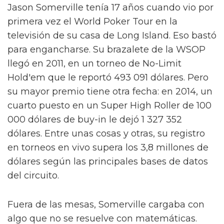
WSOP. Selbst siempre destacó por su
capacidad camaleónica: lo mismo ganaba en
Hold'em que en Omaha o en formatos mixtos.