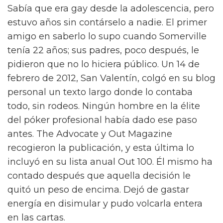
Jason Somerville: un brazalete, un blog y
diez millones de espectadores en Twitch
Jason Somerville tenía 17 años cuando vio por
primera vez el World Poker Tour en la
televisión de su casa de Long Island. Eso bastó
para engancharse. Su brazalete de la WSOP
llegó en 2011, en un torneo de No-Limit
Hold'em que le reportó 493 091 dólares. Pero
su mayor premio tiene otra fecha: en 2014, un
cuarto puesto en un Super High Roller de 100
000 dólares de buy-in le dejó 1 327 352
dólares. Entre unas cosas y otras, su registro
en torneos en vivo supera los 3,8 millones de
dólares según las principales bases de datos
del circuito.