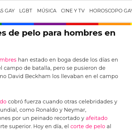
AS GAY
LGBT
MÚSICA
CINE Y TV
HOROSCOPO GA
es de pelo para hombres en
mbres
han estado en boga desde los días en
l campo de batalla, pero se pusieron de
o David Beckham los llevaban en el campo
ado
cobró fuerza cuando otras celebridades y
Mundial, como Ronaldo y Neymar,
nes por un peinado recortado y
afeitado
te superior. Hoy en día, el
corte de pelo
al