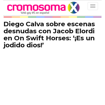
Toggle
navigat
Diego Calva sobre escenas
desnudas con Jacob Elordi
en On Swift Horses: ‘¡Es un
jodido dios!’