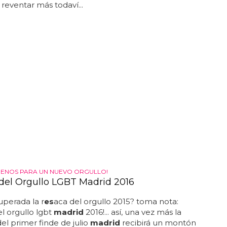
 reventar más todaví...
 MENOS PARA UN NUEVO ORGULLO!
del Orgullo LGBT Madrid 2016
superada la r
es
aca del orgullo 2015? toma nota:
el orgullo lgbt
madrid
2016!... así, una vez más la
l primer finde de julio
madrid
recibirá un montón