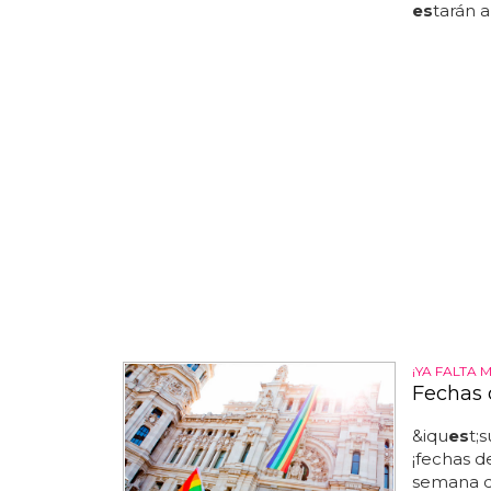
es
tarán a
¡YA FALTA
Fechas 
&iqu
es
t;
¡fechas d
semana de