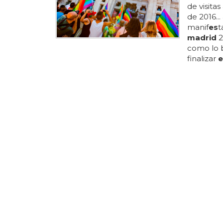
de visitas
de 2016..
manif
es
t
madrid
2
como lo 
finalizar
e
madrid
2
el paseo 
muchos c
ayuntamie
¿Qué se
El 2 de 
de
madr
también e
seguida p
call
es
d
madrid
y
importan
la
libert
orgullo d