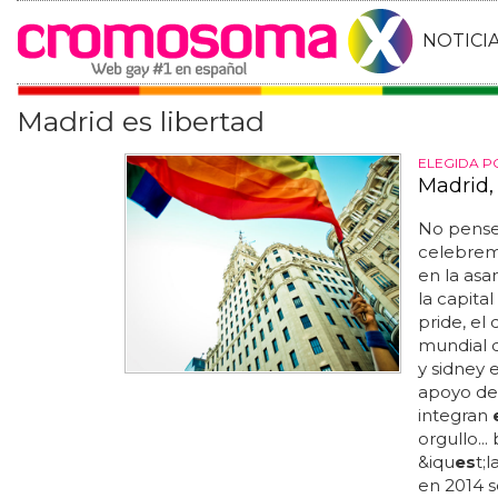
NOTICI
Madrid es libertad
ELEGIDA P
Madrid,
No pense
celebre
en la asa
la capital
pride, el
mundial d
y sidney 
apoyo de
integran
orgullo..
&iqu
es
t;
en 2014 s