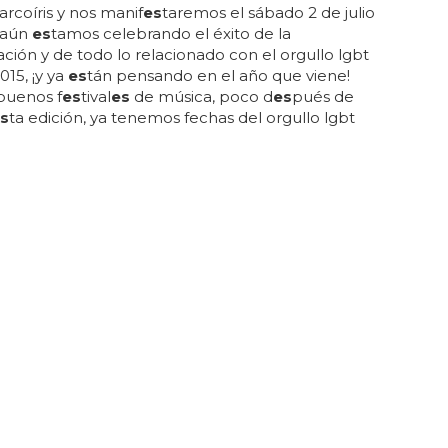
 arcoíris y nos manif
es
taremos el sábado 2 de julio
. aún
es
tamos celebrando el éxito de la
ación y de todo lo relacionado con el orgullo lgbt
015, ¡y ya
es
tán pensando en el año que viene!
buenos f
es
tival
es
de música, poco d
es
pués de
s
ta edición, ya tenemos fechas del orgullo lgbt
016: del 29 de junio al 3 de julio de 2016... &iqu
es
t;por
del prado o de vuelta a gran vía?
es
peramos
ambios a mejor ahora que el renovado
nto...
 celebra el 2 de mayo en España?
mayo
es
un día para celebrar la
libertad
de la región
id
y la cultura local... por otro lado, el 2 de mayo
es
l día de la
libertad
de prensa...
es
ta parada
es
or un gran d
es
file cívico que recorre las principal
es
e
madrid
...
es
un día para recordar la historia de
 para disfrutar de la cultura local...
es
una fecha muy
te para los
es
pañol
es
, ya que simboliza el orgullo y
ad
de
es
paña...
es
ta fecha repr
es
enta la
libertad
y el
e los
es
pañol
es
y
es
una mu
es
tra de su