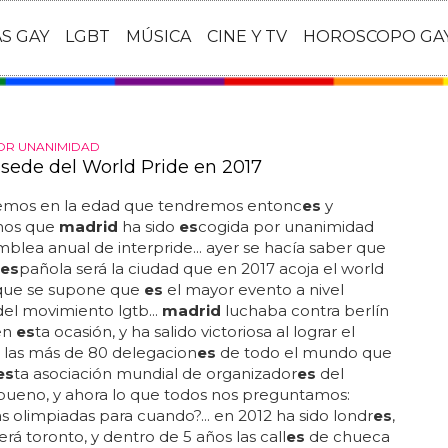
AS GAY
LGBT
MÚSICA
CINE Y TV
HOROSCOPO GA
OR UNANIMIDAD
 sede del World Pride en 2017
mos en la edad que tendremos entonc
es
y
mos que
madrid
ha sido
es
cogida por unanimidad
mblea anual de interpride... ayer se hacía saber que
es
pañola será la ciudad que en 2017 acoja el world
 que se supone que
es
el mayor evento a nivel
el movimiento lgtb...
madrid
luchaba contra berlín
en
es
ta ocasión, y ha salido victoriosa al lograr el
 las más de 80 delegacion
es
de todo el mundo que
es
ta asociación mundial de organizador
es
del
. bueno, y ahora lo que todos nos preguntamos:
las olimpiadas para cuando?... en 2012 ha sido londr
es
,
erá toronto, y dentro de 5 años las call
es
de chueca