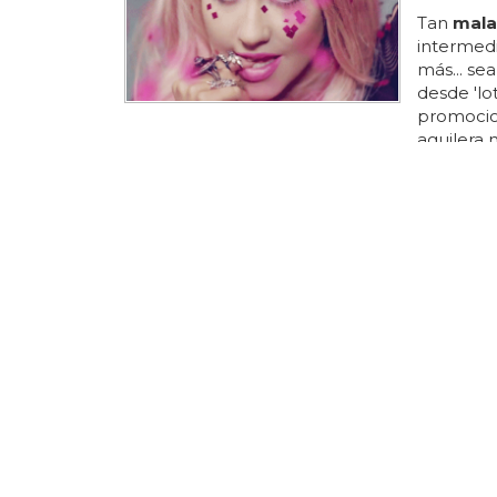
Tan
mala
intermed
más... se
desde 'lo
promocion
aguilera 
muchas ga
aunque n
miley cyr
disco est
hay quién
aguilera
voice'...
LOS CONDU
EL GÉNERO
Uber no
una muj
Hadley si
como
mu