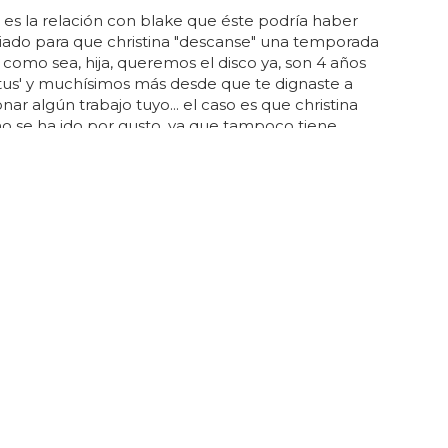
es la relación con blake que éste podría haber
iado para que christina "descanse" una temporada
a como sea, hija, queremos el disco ya, son 4 años
tus' y muchísimos más desde que te dignaste a
ar algún trabajo tuyo... el caso es que christina
no se ha ido por gusto, ya que tampoco tiene
nas ni prisas para terminar su nuevo disco...
o tiene mucho sentido, ya que las que vienen con
us y alicia keys... parece que la creación de su nuevo
á siendo más complicada de lo normal, y al final no
 la aguante, hablando en plata... ¿es christina
mala
? sus peleas, posible motivo de su salida de 'the
CTORES "MALTRATARON" A LA PASAJERA POR NO COINCIDIR
 DE LA APP CON LA VIDA REAL
 permite cambiar el nombre en la app a
er trans
ente que la aplicación la está "sacando del armario"
jer
trans cada vez que coge un viaje, y dijo al medio: