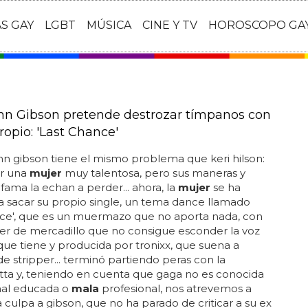
AS GAY
LGBT
MÚSICA
CINE Y TV
HOROSCOPO GA
nn Gibson pretende destrozar tímpanos con
ropio: 'Last Chance'
n gibson tiene el mismo problema que keri hilson:
r una
mujer
muy talentosa, pero sus maneras y
 fama la echan a perder... ahora, la
mujer
se ha
a sacar su propio single, un tema dance llamado
nce', que es un muermazo que no aporta nada, con
er de mercadillo que no consigue esconder la voz
que tiene y producida por tronixx, que suena a
 stripper... terminó partiendo peras con la
ta y, teniendo en cuenta que gaga no es conocida
mal educada o
mala
profesional, nos atrevemos a
a culpa a gibson, que no ha parado de criticar a su ex