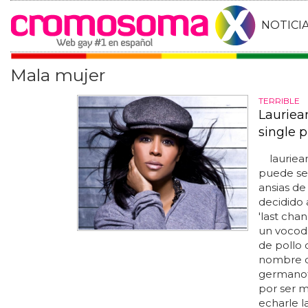
NOTICI
Mala mujer
TERRIBLE
Lauriea
single p
lauriean
puede se
ansias de
decidido 
'last cha
un vocod
de pollo 
nombre de
germanot
por ser 
echarle l