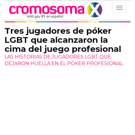
Toggle
navigat
Tres jugadores de póker
LGBT que alcanzaron la
cima del juego profesional
LAS HISTORIAS DE JUGADORES LGBT QUE
DEJARON HUELLA EN EL PÓKER PROFESIONAL.