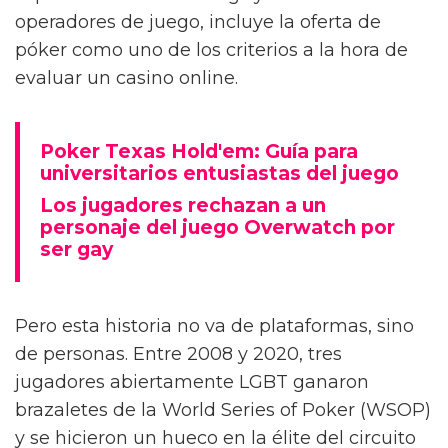
operadores de juego, incluye la oferta de
póker como uno de los criterios a la hora de
evaluar un casino online.
Poker Texas Hold'em: Guía para
universitarios entusiastas del juego
Los jugadores rechazan a un
personaje del juego Overwatch por
ser gay
Pero esta historia no va de plataformas, sino
de personas. Entre 2008 y 2020, tres
jugadores abiertamente LGBT ganaron
brazaletes de la World Series of Poker (WSOP)
y se hicieron un hueco en la élite del circuito