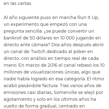
en las cartas.
Al año siguiente puso en marcha Run It Up,
un experimento que empezó con una
pregunta sencilla: ¿se puede convertir un
bankroll de 50 dólares en 10 000 jugando en
directo ante cámara? Dos años después abrió
un canal de Twitch dedicado al póker en
directo, con análisis en tiempo real de cada
mano. En marzo de 2016 el canal rebasó los 10
millones de visualizaciones únicas, algo que
nadie había logrado en esa categoría. El ritmo
acabó pasándole factura. Tras varios años de
emisiones casi diarias, Somerville se alejó por
agotamiento y solo en los últimos años ha
vuelto de forma gradual, centrado en