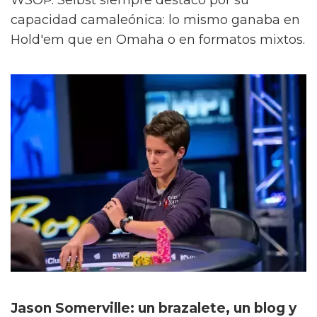
WSOP. Selbst siempre destacó por su
capacidad camaleónica: lo mismo ganaba en
Hold'em que en Omaha o en formatos mixtos.
Jason Somerville: un brazalete, un blog y