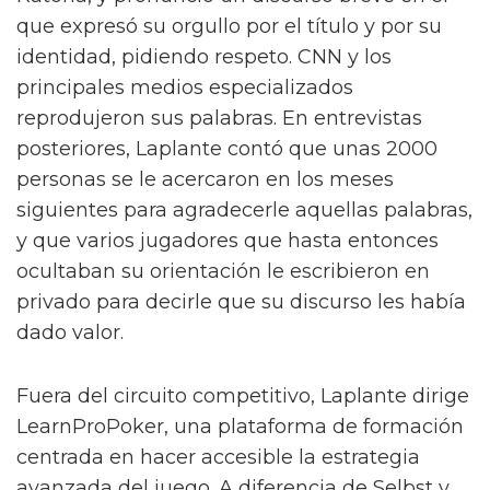
que expresó su orgullo por el título y por su
identidad, pidiendo respeto. CNN y los
principales medios especializados
reprodujeron sus palabras. En entrevistas
posteriores, Laplante contó que unas 2000
personas se le acercaron en los meses
siguientes para agradecerle aquellas palabras,
y que varios jugadores que hasta entonces
ocultaban su orientación le escribieron en
privado para decirle que su discurso les había
dado valor.
Fuera del circuito competitivo, Laplante dirige
LearnProPoker, una plataforma de formación
centrada en hacer accesible la estrategia
avanzada del juego. A diferencia de Selbst y