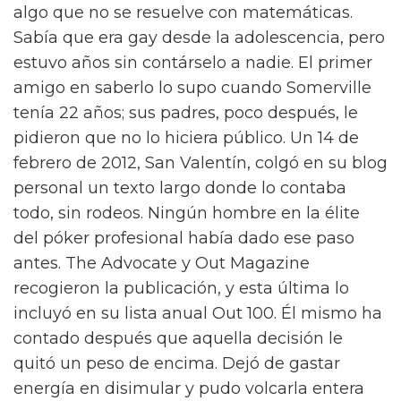
algo que no se resuelve con matemáticas.
Sabía que era gay desde la adolescencia, pero
estuvo años sin contárselo a nadie. El primer
amigo en saberlo lo supo cuando Somerville
tenía 22 años; sus padres, poco después, le
pidieron que no lo hiciera público. Un 14 de
febrero de 2012, San Valentín, colgó en su blog
personal un texto largo donde lo contaba
todo, sin rodeos. Ningún hombre en la élite
del póker profesional había dado ese paso
antes. The Advocate y Out Magazine
recogieron la publicación, y esta última lo
incluyó en su lista anual Out 100. Él mismo ha
contado después que aquella decisión le
quitó un peso de encima. Dejó de gastar
energía en disimular y pudo volcarla entera