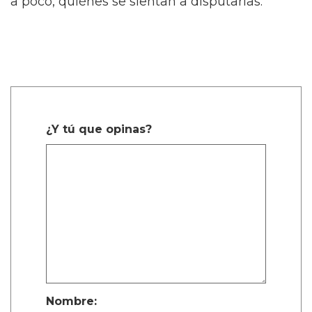
a poco, quiénes se sientan a disputarlas.
¿Y tú que opinas?
Nombre: