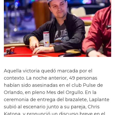
Aquella victoria quedó marcada por el
contexto. La noche anterior, 49 personas
habían sido asesinadas en el club Pulse de
Orlando, en pleno Mes del Orgullo. En la
ceremonia de entrega del brazalete, Laplante
subió al escenario junto a su pareja, Chris
Katona, y pronunció un discurso breve en el