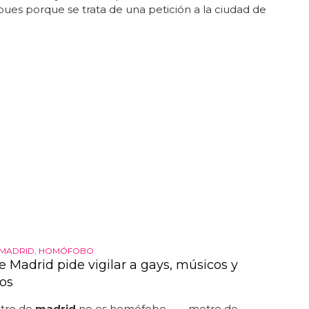
pues porque se trata de una petición a la ciudad de
 MADRID, HOMÓFOBO
e Madrid pide vigilar a gays, músicos y
os
etro de
madrid
no es homófobo... — metro de