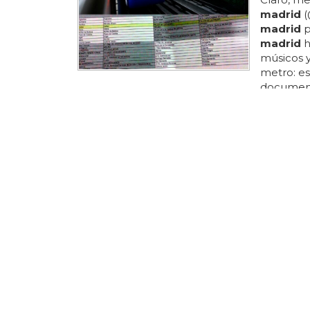
madrid
(
madrid
p
madrid
h
músicos y
metro: es
documento
servicio 
documento 
rosas) pi
mendigos 
de homos
que ha si
ORGULLO 
Las fot
Galería: 
estuviste
que se c
estuviste
aquí tien