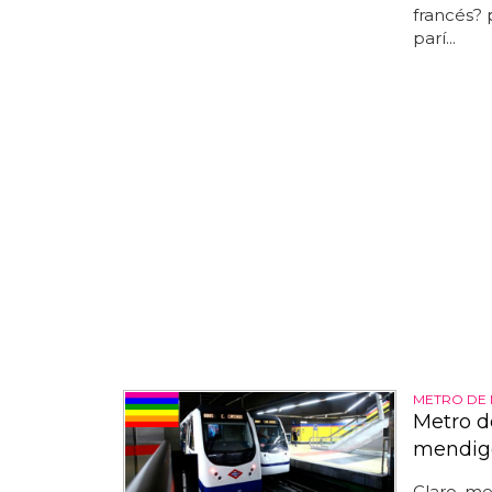
francés? 
parí...
METRO DE
Metro d
mendig
Claro, m