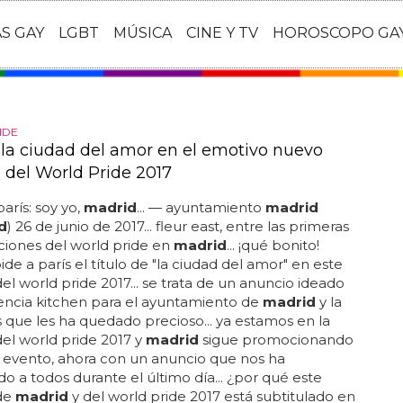
AS GAY
LGBT
MÚSICA
CINE Y TV
HOROSCOPO GA
IDE
 la ciudad del amor en el emotivo nuevo
 del World Pride 2017
arís: soy yo,
madrid
... — ayuntamiento
madrid
d
) 26 de junio de 2017... fleur east, entre las primeras
ciones del world pride en
madrid
... ¡qué bonito!
ide a parís el título de "la ciudad del amor" en este
el world pride 2017... se trata de un anuncio ideado
encia kitchen para el ayuntamiento de
madrid
y la
 que les ha quedado precioso... ya estamos en la
el world pride 2017 y
madrid
sigue promocionando
 evento, ahora con un anuncio que nos ha
 a todos durante el último día... ¿por qué este
de
madrid
y del world pride 2017 está subtitulado en