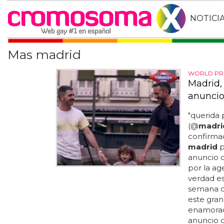
NOTICI
Mas madrid
WORLD PR
Madrid,
anuncio
"querida p
(@
madri
confirma
madrid
p
anuncio d
por la ag
verdad es
semana d
este gran
enamorado
anuncio 