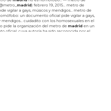
@metro_
madrid
) febrero 19, 2015... metro de
ide vigilar a gays, músicos y mendigos... metro de
omófobo: un documento oficial pide vigilar a gays,
 mendigos... cuidadito con los homosexuales en el
o pide la organización del metro de
madrid
en un
 oficial, cuya autoría ha sido reconocida por el
de transporte madrileño... tal como ves arriba en el
si te fijas, en ciertas estaciones y trayectos (sol -
den aumentar el número de controles a músicos,
y gays... ¿tienen los revisores del metro un detector
exualidad o cómo va esto? escandalosa situación
do denunciada...
LGBT
os del Orgullo Gay Madrid 2016
las mejores fotos del orgullo lgbt
madrid
2016... si no
 allí y quieres ver al más de un millón de personas
ongregaron a
madrid
para esta marcha, o si
 y quieres revivir algunos de los mejores momentos,
es nuestra selección de las fotos del orgullo gay