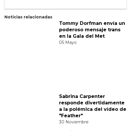
Suscribete a nuestra newsletter:
Suscribete
Acepto los
terminos y condiciones
y la
política de
privacidad
.
Noticias relacionadas
Tommy Dorfman envía un
poderoso mensaje trans
en la Gala del Met
05 Mayo
Sabrina Carpenter