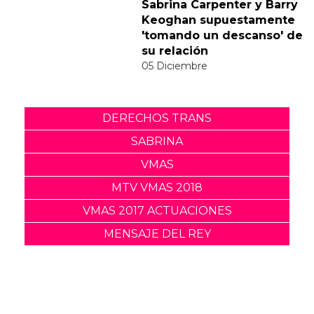
responde divertidamente
a la polémica del vídeo de
"Feather"
30 Noviembre
Sabrina Carpenter y Barry
Keoghan supuestamente
'tomando un descanso' de
su relación
05 Diciembre
DERECHOS TRANS
SABRINA
VMAS
MTV VMAS 2018
VMAS 2017 ACTUACIONES
MENSAJE DEL REY