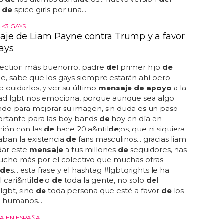
e
de
spice girls por una...
 <3 GAYS
aje de Liam Payne contra Trump y a favor
gays
irection más buenorro, padre
de
l primer hijo
de
le, sabe que los gays siempre estarán ahí pero
e cuidarles, y ver su último
mensaje de apoyo
a la
d lgbt nos emociona, porque aunque sea algo
do para mejorar su imagen, sin duda es un paso
rtante para las boy bands
de
hoy en día en
ión con las
de
hace 20 a&ntil
de
;os, que ni siquiera
ban la existencia
de
fans masculinos... gracias liam
ar este
mensaje
a tus millones
de
seguidores, has
cho más por el colectivo que muchas otras
de
s... esta frase y el hashtag #lgbtqrights le ha
 cari&ntil
de
;o
de
toda la gente, no solo
de
l
 lgbt, sino
de
toda persona que esté a favor
de
los
 humanos...
A EN ESPAÑA