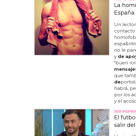
La homo
España
Un lecto
contacto 
homofob
espa&ntil
no le par
y
de apo
"buen rol
mensaje
que tamb
de
portis
habrá, pe
por los a
y el acos
SER INSPI
El futb
salir de