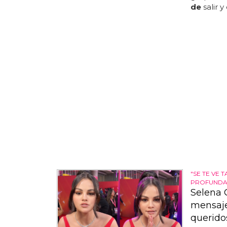
de
salir 
"SE TE VE 
PROFUNDA..
Selena 
mensaje
querido