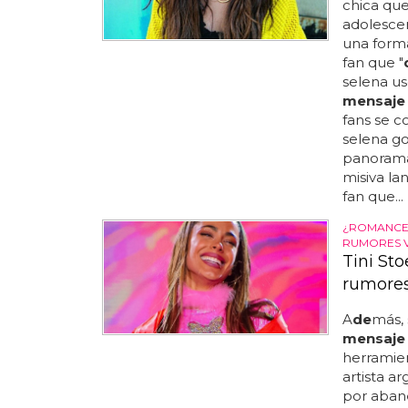
chica qu
adolescen
una forma
fan que "
selena us
mensaje
fans se co
selena g
panorama 
misiva la
fan que...
¿ROMANCE 
RUMORES 
Tini Sto
rumores
A
de
más, 
mensaje
herramien
artista a
por aban