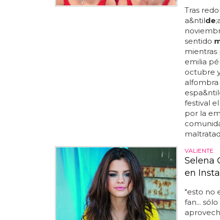
Tras redo
a&ntil
de
;
noviembre
sentido
m
mientras 
emilia pér
octubre y
alfombra
espa&ntil
festival e
por la em
comunidad
maltrata
VALIENTE
Selena 
en Inst
"esto no 
fan... sólo
aprovech