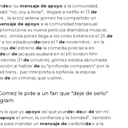
n
de
ar su
mensaje de apoyo
a la comunidad,
adió: "no, voy a llorar"... llegará a netflix el 13
de
... la actriz selena gomez ha compartido un
ensaje de apoyo
a la comunidad transexual
promociona su nueva película dramática musical,
ez... emilia pérez llega a los cines británicos el 25
de
 a los estadouni
de
nses el 1
de
noviembre... en la
 roja
de
l estreno
de
la comedia policíaca en
de
;ol
de
jacques audiard en el bfi london film
l viernes (11
de
octubre), gómez estaba abrumada
oción al hablar
de
su "profunda compasión" por la
 trans... paz interpreta a epifanía, la esposa
da
de
un criminal, que vuelve...
Gomez le pide a un fan que "deje de serlo"
agram
es lo que yo
apoyo
así que pue
de
s
de
jar
de
ser mi
apoyo
el amor, la confianza y la bondad"... también
a para mandar un
mensaje de
cari&ntil
de
;o a la