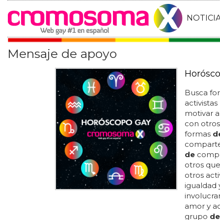
NOTICI
Mensaje de apoyo
Horósco
Busca fo
activistas
motivar a
con otro
formas
d
compart
de
compa
otros que
otros act
igualdad 
involucra
amor y ac
grupo
de