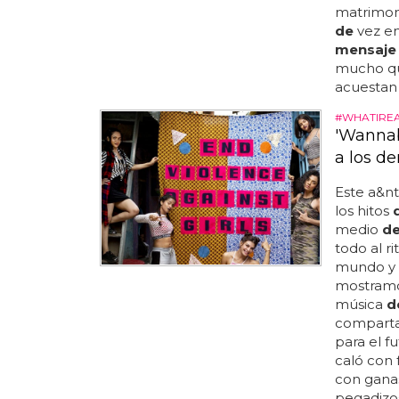
matrimon
de
vez en
mensaje
mucho qu
acuestan 
#WHATIRE
'Wannab
a los d
Este a&nti
los hitos
medio
d
todo al r
mundo y
mostramo
música
d
comparta
para el f
caló con 
con gan
pegadiz