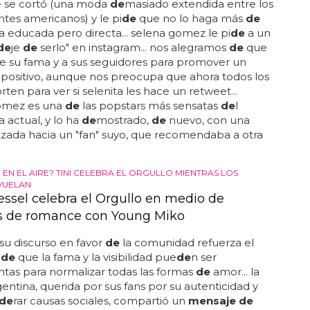
e se cortó (una moda
de
masiado extendida entre los
tes americanos) y le pi
de
que no lo haga más
de
 educada pero directa... selena gomez le pi
de
a un
de
je
de
serlo" en instagram... nos alegramos
de
que
e su fama y a sus seguidores para promover un
positivo, aunque nos preocupa que ahora todos los
rten para ver si selenita les hace un retweet...
omez es una
de
las popstars más sensatas
de
l
actual, y lo ha
de
mostrado,
de
nuevo, con una
nzada hacia un "fan" suyo, que recomendaba a otra
EN EL AIRE? TINI CELEBRA EL ORGULLO MIENTRAS LOS
VUELAN
essel celebra el Orgullo en medio de
 de romance con Young Miko
su discurso en favor
de
la comunidad refuerza el
 de
que la fama y la visibilidad pue
de
n ser
tas para normalizar todas las formas
de
amor... la
rgentina, querida por sus fans por su autenticidad y
de
rar causas sociales, compartió un
mensaje de