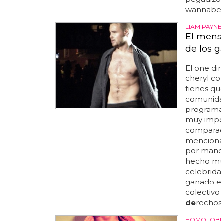
wannab
LIAM PAYNE
El mens
de los 
El one d
cheryl co
tienes qu
comunida
programa
muy impo
comparac
menciona
por mand
hecho mu
celebrida
ganado el
colectivo
de
rechos
HOMOFOBI