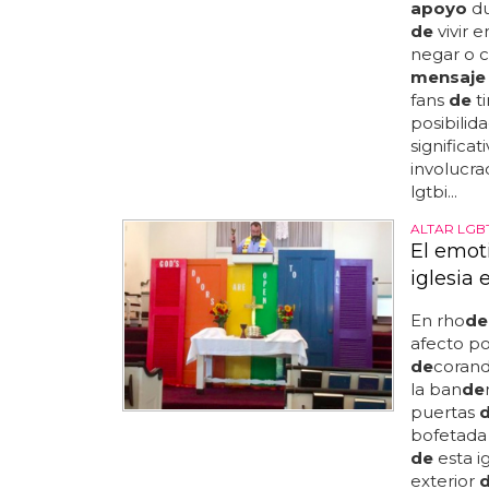
apoyo
du
de
vivir e
negar o c
mensaje
fans
de
ti
posibilid
significat
involucr
lgtbi...
ALTAR LGB
El emot
iglesia
En rho
de
afecto p
de
corand
la ban
de
puertas
bofetada
de
esta ig
exterior