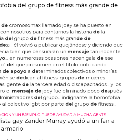
fobia del grupo de fitness más grande de
r
de
cromosomax llamado joey se ha puesto en
con nosotros para contarnos la historia
de
la
ia
de
l grupo
de
fitness más gran
de de
de
;a... él volvió a publicar quejándose y diciendo que
ecía bien que censuraran un
mensaje
tan inocente
yo
... en numerosas ocasiones hacen gala
de
ese
lo"
de
l que presumen en el título publicando
s
de apoyo
a
de
terminados colectivos o minorías
ién se
de
dican al fitness: grupos
de
mujeres
tas, gente
de
la tercera edad o discapacitados... y los
ro el
mensaje de
joey fue eliminado poco
de
spués
dministradores
de
l grupo... indignante la homofobia
o al colectivo lgbt por parte
de
l grupo
de
fitness...
RACIÓN Y UN EJEMPLO PUEDE AYUDAR A MUCHA GENTE
olista gay Zander Murray ayudó a un fan a
l armario