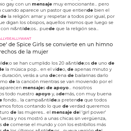
io gay con un
mensaje
muy emocionante... pero
 cuando aparece un pastor que entien
de
bien el
 de
la religión: amar y respetar a todos por igual, por
e digan los obispos, aquellos mismos que luego se
con ni&ntil
de
;os... pue
de
que la religión sea...
ALLYREALLYWANT
e' de Spice Girls se convierte en un himno
erechos de la mujer
l
de
;o se han cumplido los 20 a&ntil
de
;os
de
uno
de
de
la música pop... en el ví
de
o,
de
apenas minuto y
e
duración, verás a una
de
cena
de
bailarinas darlo
itmo
de
la canción mientras se van moviendo por el
 aparecen
mensaje
s
de apoyo
... nosotros
s todo nuestro
apoyo
y, a
de
más, con muy buena
e
fondo... la campa&ntil
de
;a preten
de
que todos
mos fotos contando lo que
de
verdad queremos
uturo
de
las mujeres... el
mensaje de
l 'girl power'
fuerza y nos mostró a unas chicas sin vergüenza,
as
de
comerse el mundo y con los estribillos más
os
de
los últimos a&ntil
de
;os... nueva versión
de
l