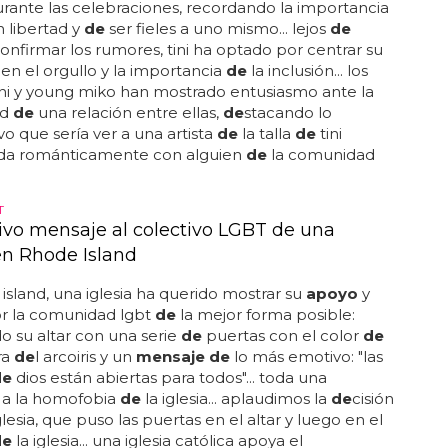
rante las celebraciones, recordando la importancia
n libertad y
de
ser fieles a uno mismo... lejos
de
onfirmar los rumores, tini ha optado por centrar su
en el orgullo y la importancia
de
la inclusión... los
ni y young miko han mostrado entusiasmo ante la
ad
de
una relación entre ellas,
de
stacando lo
ivo que sería ver a una artista
de
la talla
de
tini
ada románticamente con alguien
de
la comunidad
T
ivo mensaje al colectivo LGBT de una
 en Rhode Island
island, una iglesia ha querido mostrar su
apoyo
y
or la comunidad lgbt
de
la mejor forma posible:
o su altar con una serie
de
puertas con el color
de
ra
de
l arcoiris y un
mensaje de
lo más emotivo: "las
de
dios están abiertas para todos"... toda una
 a la homofobia
de
la iglesia... aplaudimos la
de
cisión
lesia, que puso las puertas en el altar y luego en el
de
la iglesia... una iglesia católica apoya el