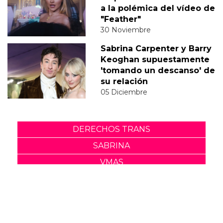
a la polémica del vídeo de
"Feather"
30 Noviembre
Sabrina Carpenter y Barry
Keoghan supuestamente
'tomando un descanso' de
su relación
05 Diciembre
DERECHOS TRANS
SABRINA
VMAS
MTV VMAS 2018
VMAS 2017 ACTUACIONES
MENSAJE DEL REY