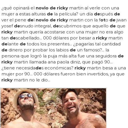
¿qué opinará el
novio de ricky
martin al verle con una
mujer a estas alturas
de
la película? un día
de
spués
de
ver el pene
de
l
novio de ricky
martin con la f
ot
o
de
jwan
yosef
de
snudo integral,
de
scubrimos que aquello
de
que
ricky
martin quería acostarse con una mujer no era algo
tan
de
scabellado... 000 dólares por besar a
ricky
martin
de
lante
de
todos los presentes... ¿pagarías tal cantidad
de
dinero por probar los labios
de
un famoso?... la
persona que logró la puja más alta fue una seguidora
de
ricky
martin llamada ana paola diniz, que pagó 90...
¿tiene necesida
de
s económicas?
ricky
martin besa a una
mujer por 90... 000 dólares fueron bien invertidos, ya que
ricky
martin no le dio...