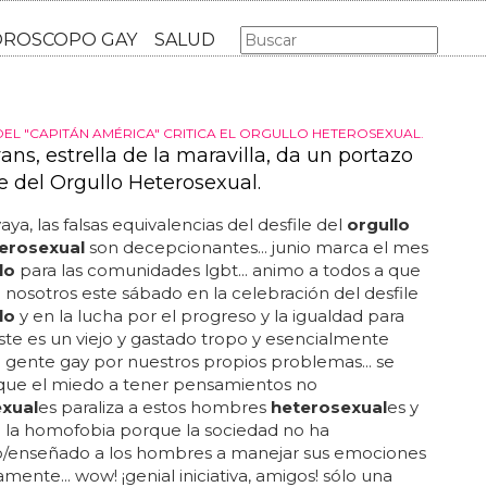
AS GAY
LGBT
MÚSICA
CINE Y TV
HOROSCOPO GA
DEL "CAPITÁN AMÉRICA" CRITICA EL ORGULLO HETEROSEXUAL.
ans, estrella de la maravilla, da un portazo
le del Orgullo Heterosexual.
aya, las falsas equivalencias del desfile del
orgullo
erosexual
son decepcionantes... junio marca el mes
lo
para las comunidades lgbt... animo a todos a que
 nosotros este sábado en la celebración del desfile
lo
y en la lucha por el progreso y la igualdad para
 este es un viejo y gastado tropo y esencialmente
a gente gay por nuestros propios problemas... se
 que el miedo a tener pensamientos no
xual
es paraliza a estos hombres
heterosexual
es y
 a la homofobia porque la sociedad no ha
o/enseñado a los hombres a manejar sus emociones