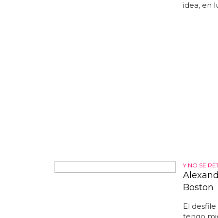
adecuadam
idea, en 
Y NO SE R
Alexandr
Boston
El desfile