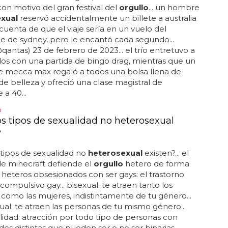
 de la comunidad lgbtq+ de estados unidos a
 con motivo del gran festival del
orgullo
... un hombre
xual
reservó accidentalmente un billete a australia
 cuenta de que el viaje sería en un vuelo del
e de sydney, pero le encantó cada segundo...
qantas) 23 de febrero de 2023... el trío entretuvo a
ados con una partida de bingo drag, mientras que un
e mecca max regaló a todos una bolsa llena de
 de belleza y ofreció una clase magistral de
 a 40...
O
s tipos de sexualidad no heterosexual
?
tipos de sexualidad no
heterosexual
existen?... el
e minecraft defiende el
orgullo
hetero de forma
.. heteros obsesionados con ser gays: el trastorno
compulsivo gay... bisexual: te atraen tanto los
omo las mujeres, indistintamente de tu género...
l: te atraen las personas de tu mismo género...