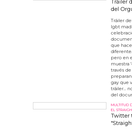
ORGULLO 
Tráiler 
del Org
Tráiler d
lgbt madr
celebrac
document
que hace
diferente
pero en e
muestra '
través de
preparan
gay que v
tráiler...
del docum
MULTITUD 
EL STRAIGH
Twitter
"Straig