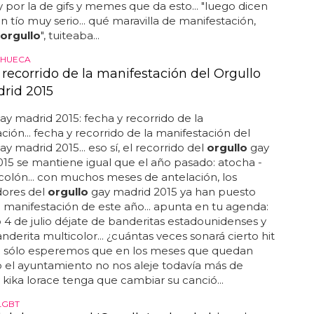
importa', el eterno himno gay de alaska... chapó por
y por la de gifs y memes que da esto... "luego dicen
n tío muy serio... qué maravilla de manifestación,
orgullo
", tuiteaba...
CHUECA
 recorrido de la manifestación del Orgullo
rid 2015
ay madrid 2015: fecha y recorrido de la
ción... fecha y recorrido de la manifestación del
ay madrid 2015... eso sí, el recorrido del
orgullo
gay
15 se mantiene igual que el año pasado: atocha -
colón... con muchos meses de antelación, los
dores del
orgullo
gay madrid 2015 ya han puesto
a manifestación de este año... apunta en tu agenda:
 4 de julio déjate de banderitas estadounidenses y
anderita multicolor... ¿cuántas veces sonará cierto hit
... sólo esperemos que en los meses que quedan
io el ayuntamiento no nos aleje todavía más de
 kika lorace tenga que cambiar su canció...