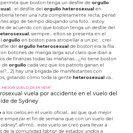
 permita que boston tenga un desfile de
orgullo
xual
... el desfile del
orgullo heterosexual
en
ebería tener una ruta completamente recta, pensé
rles algo de tiempo dibujando una foto... estoy
te de acuerdo con que boston tenga un desfile del
heterosexual
, siempre... elton se presenta en el
el
orgullo
en boston para atropellar a un pic... creí
sfile del
orgullo heterosexual
de boston era la fila
con botones de manga larga azul claro que iban a
jos de finanzas todas las mañanas... ¿no tiene boston
e de
orgullo
cada vez que los patriots ganan el
l?... 2) hay una brigada de manifestantes con
s, gritando cómo toda la gente
heterosexual
va...
L MEJOR VUELO DE MI VIDA"
rosexual vuela por accidente en el vuelo del
ide de Sydney
o
a los cielos en el vuelo oficial... así que qué mejor
e empezar el fin de semana que con un vuelo del
 sídney", afirmó... este vuelo se creó para llevar a