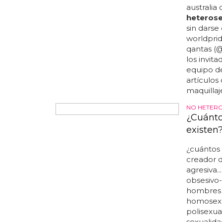
miembros
australia
heterose
sin darse
worldprid
qantas (@
los invit
equipo d
artículos
maquillaje
NO HETER
¿Cuánto
existen
¿cuántos 
creador d
agresiva.
obsesivo-
hombres c
homosexua