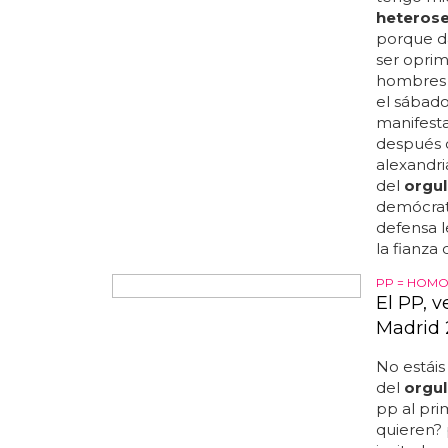
tengo mie
heterose
porque d
ser oprim
hombres 
el sábado
manifest
después d
alexandri
del
orgul
demócrata
defensa l
la fianza 
PP = HOMO
El PP, 
Madrid 
No estáis
del
orgul
pp al pr