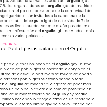
 puede, pero principalmente porque no les han
 el pp, vetado de la manifestación del
orgullo
lgbt
18... los organizadores del
orgullo
lgbt de madrid lo
iado: ni el pp ni el presidente de la comunidad de
ngel garrido, están invitados a la cabecera de la
ción estatal del
orgullo
lgbt de este sábado 7 de
sobre estas líneas puedes ver que el año pasado en el
de la manifestación del
orgullo
lgbt de madrid tenía
cera a varios políticos...
LE IMPORTA?
 de Pablo Iglesias bailando en el Orgullo
de pablo iglesias bailando en el
orgullo
gay... nuevo
 ¡el vídeo de pablo iglesias haciendo la conga en el
 ritmo de alaska!... albert rivera se muere de envidia:
a mientras pablo iglesias estaba dándolo todo
en el
orgullo
de madrid? el dirigente de podemos
taba un pelo de la coleta a la hora de pasárselo en
 final de la manifestación del
orgullo
gay madrid
e pillado haciendo la conga a ritmo de un remix de 'a