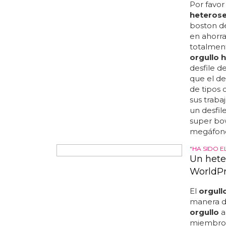
Por favor
heterose
boston d
en ahorra
totalmen
orgullo 
desfile d
que el de
de tipos 
sus traba
un desfil
super bow
megáfono
"HA SIDO E
Un hete
WorldPr
El
orgull
manera d
orgullo
a