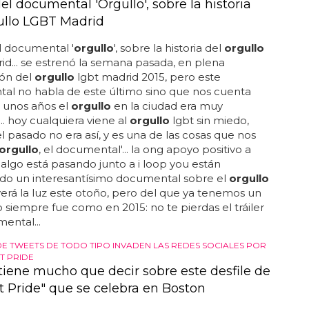
LGBT
del documental 'Orgullo', sobre la historia
ullo LGBT Madrid
el documental '
orgullo
', sobre la historia del
orgullo
id... se estrenó la semana pasada, en plena
ión del
orgullo
lgbt madrid 2015, pero este
al no habla de este último sino que nos cuenta
 unos años el
orgullo
en la ciudad era muy
... hoy cualquiera viene al
orgullo
lgbt sin miedo,
l pasado no era así, y es una de las cosas que nos
orgullo
, el documental'... la ong apoyo positivo a
 algo está pasando junto a i loop you están
do un interesantísimo documental sobre el
orgullo
erá la luz este otoño, pero del que ya tenemos un
 no siempre fue como en 2015: no te pierdas el tráiler
ental...
DE TWEETS DE TODO TIPO INVADEN LAS REDES SOCIALES POR
T PRIDE
 tiene mucho que decir sobre este desfile de
ht Pride" que se celebra en Boston