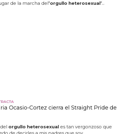
ente... wow! ¡genial iniciativa, amigos! sólo una
lugar de la marcha del"
orgullo heterosexual
"...
ETRACTA
ia Ocasio-Cortez cierra el Straight Pride de
 del
orgullo heterosexual
es tan vergonzoso que