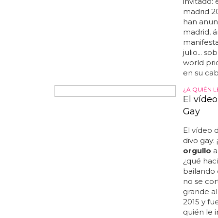
quieren?
invitado:
madrid 20
han anunc
madrid, á
manifesta
julio... 
world pri
en su cabe
¿A QUIÉN 
El vídeo
Gay
El vídeo 
divo gay:
orgullo
a
¿qué hací
bailando 
no se cor
grande al
2015 y fu