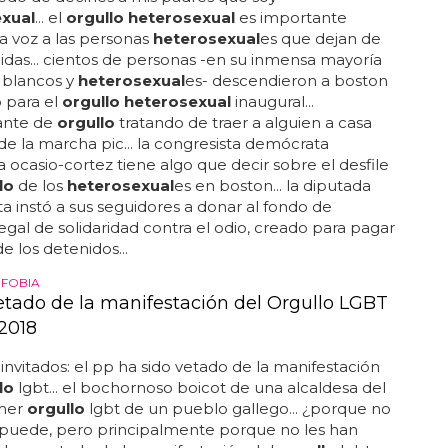
do de decirles a mis padres que soy
xual
... el
orgullo heterosexual
es importante
a voz a las personas
heterosexual
es que dejan de
idas... cientos de personas -en su inmensa mayoría
blancos y
heterosexual
es- descendieron a boston
 para el
orgullo heterosexual
inaugural...
ante de
orgullo
tratando de traer a alguien a casa
e la marcha pic... la congresista demócrata
a ocasio-cortez tiene algo que decir sobre el desfile
lo
de los
heterosexual
es en boston... la diputada
 instó a sus seguidores a donar al fondo de
egal de solidaridad contra el odio, creado para pagar
de los detenidos...
FOBIA
vetado de la manifestación del Orgullo LGBT
2018
 invitados: el pp ha sido vetado de la manifestación
lo
lgbt... el bochornoso boicot de una alcaldesa del
imer
orgullo
lgbt de un pueblo gallego... ¿porque no