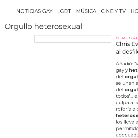
NOTICI
Orgullo heterosexual
EL ACTOR 
Chris Ev
al desfi
Añadió: "v
gay y
het
del
orgul
se unan a
del
orgul
todos"...
culpa a l
refería a
heterose
los lleva
permitid