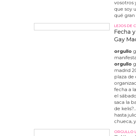
quién le 
vosotros 
que soy u
qué gran
LEJOS DE 
Fecha y
Gay Mad
orgullo
g
manifesta
orgullo
g
madrid 20
plaza de 
organiza
fecha a l
el sábado
saca la b
de kelis?
hasta jul
chueca, y