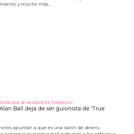
imiento y mucho más...
RAZÓN QUE SE HA DADO ES "CANSACIO"
lan Ball deja de ser guionista de 'True
ores apuntan a que es una razón de dinero,
 aclaran si es porque ball pide más o los actores o