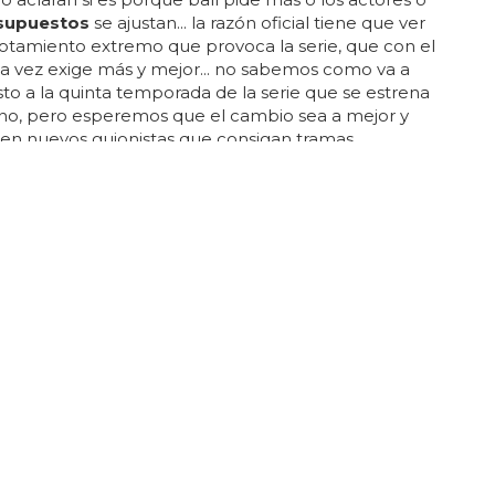
supuestos
se ajustan... la razón oficial tiene que ver
otamiento extremo que provoca la serie, que con el
da vez exige más y mejor... no sabemos como va a
sto a la quinta temporada de la serie que se estrena
ano, pero esperemos que el cambio sea a mejor y
en nuevos guionistas que consigan tramas
tes y no tengan a los protagonistas dando vueltas
 mismo como casi siempre (aunque hemos de
 que la cuarta temporada resultó ser una
de aire fresco)... lo cuenta nada más y nada
 forbes: alan ball deja su puesto como guionista
de 'true blood'...
INGLE DE SU NUEVO ÁLBUM
Hayes presenta nuevo single y vídeo: 'Black
 Sun'
se nota muy baratito (no tiene los
presupuestos
os de otras divas pop) pero muy bien hecho,
también a 'frozen' pero más colorido y en vez de
potentes por ordenador, simplemente un croma en