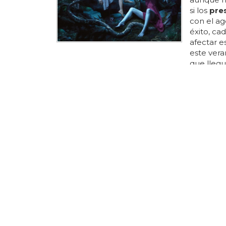
si los
pre
con el ag
éxito, ca
afectar e
este ver
que llegu
interesan
sobre lo
reconocer
bocanada 
menos que
principal 
SEGUNDO S
Darren 
Out The
El vídeo 
millonari
recuerda 
efectos 