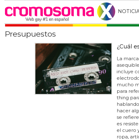
NOTICI
Presupuestos
¿Cuál es
La marca
asequible
incluye 
electrodo
mucho más
para refe
thing par
hablando?
hacer alg
se refiere
es resiste
el cuero 
ropa, artí