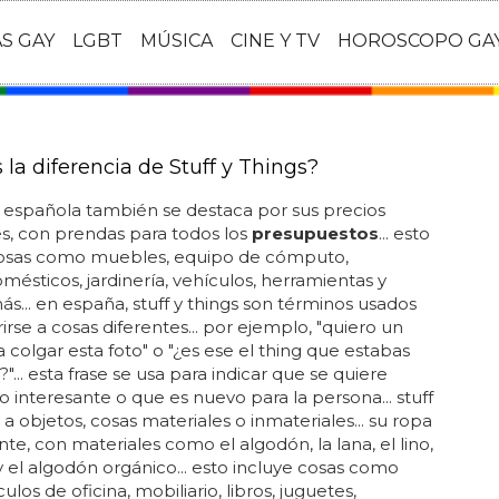
AS GAY
LGBT
MÚSICA
CINE Y TV
HOROSCOPO GA
 la diferencia de Stuff y Things?
 española también se destaca por sus precios
s, con prendas para todos los
presupuestos
... esto
cosas como muebles, equipo de cómputo,
mésticos, jardinería, vehículos, herramientas y
... en españa, stuff y things son términos usados
rirse a cosas diferentes... por ejemplo, "quiero un
a colgar esta foto" o "¿es ese el thing que estabas
"... esta frase se usa para indicar que se quiere
o interesante o que es nuevo para la persona... stuff
 a objetos, cosas materiales o inmateriales... su ropa
nte, con materiales como el algodón, la lana, el lino,
y el algodón orgánico... esto incluye cosas como
culos de oficina, mobiliario, libros, juguetes,