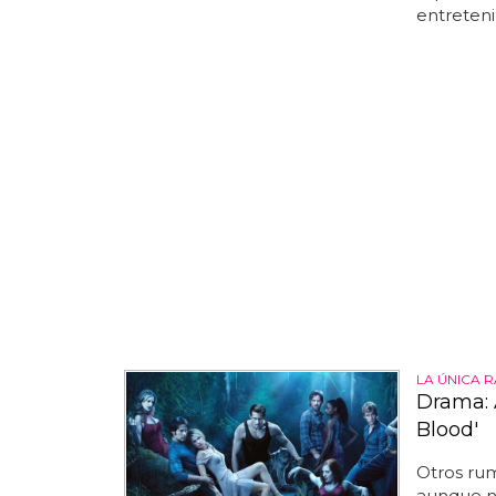
entreten
LA ÚNICA 
Drama: A
Blood'
Otros rum
aunque no