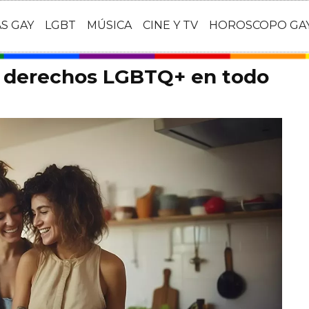
AS GAY
LGBT
MÚSICA
CINE Y TV
HOROSCOPO GA
s derechos LGBTQ+ en todo