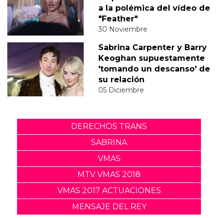
a la polémica del vídeo de
"Feather"
30 Noviembre
Sabrina Carpenter y Barry
Keoghan supuestamente
'tomando un descanso' de
su relación
05 Diciembre
DERECHOS TRANS
SABRINA
VMAS
MTV VMAS 2018
VMAS 2017 ACTUACIONES
MENSAJE DEL REY