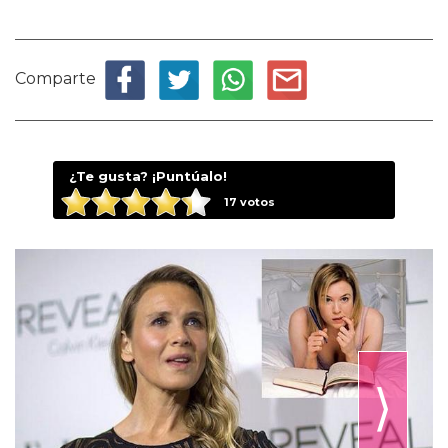
Comparte
¿Te gusta? ¡Puntúalo!
17
votos
⟩