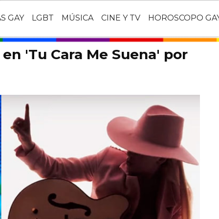
AS GAY
LGBT
MÚSICA
CINE Y TV
HOROSCOPO GA
 en 'Tu Cara Me Suena' por