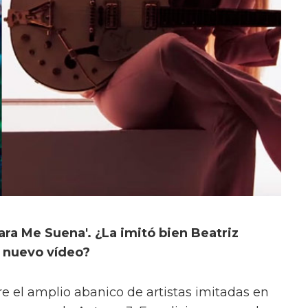
ra Me Suena'. ¿La imitó bien Beatriz
u nuevo vídeo?
re el amplio abanico de artistas imitadas en