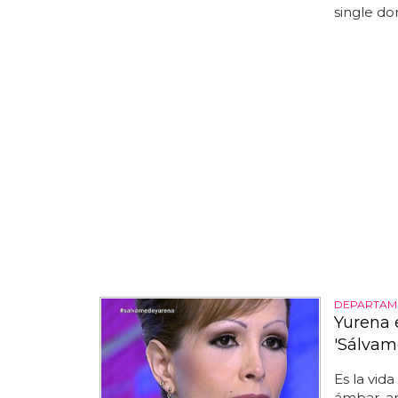
single do
DEPARTAME
Yurena 
'Sálvam
Es la vid
ámbar, a