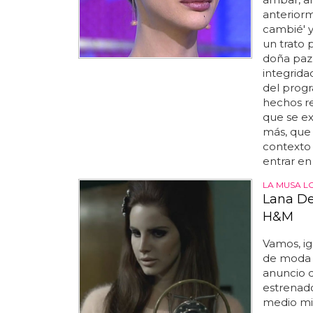
anteriorm
cambié' y
un trato 
doña paz 
integrida
del progr
hechos re
que se ex
más, que 
contexto 
entrar en
LA MUSA L
Lana De
H&M
Vamos, ig
de moda d
anuncio 
estrenado
medio mi