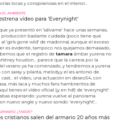
rías locas y conspiranoias en el interior...
N EL AMBIENTE
estrena vídeo para 'Everynight'
, que ya presentó en 'sálvame' hace unas semanas,
a producción bastante cuidada (poco tiene que
e al 'girls gone wild' de madonna) aunque el exceso
er es evidente, tampoco nos quejamos demasiado,
abemos que el registro de
tamara
ámbar yurena no
whitney houston... parece que la carrera por la
del verano ya ha comenzado, y tendremos a yurena
con saray y pilarita, melody,y el ies antonio de
ast... el vídeo, una actuación en deseo54, con
sa, más laca y muchos fans hambrientos de
aquí tienes el vídeo oficial (¡y en hd!) de 'everynight':
tabas esperando: yurena vuelve al panorama
on nuevo single y nuevo sonido: 'everynight'...
 ARMARIO ¿TARDE?
s cristianos salen del armario 20 años más