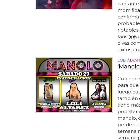
cantante 
momificar
confirma 
probablem
notables 
fans (@yu
divas co
éxitos una
LOLI ÁLVA
'Manolo
Con decir
para que 
luego cat
también 
tiene más
pop star 
manolo, o
perder...
semana no
semana pr