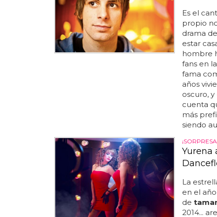
Es el can
propio no
drama de e
estar cas
hombre he
fans en la
fama como
años vivi
oscuro, y
cuenta qu
más prefi
siendo au
¡SORPRESA
Yurena 
Dancefl
La estrel
en el año
de
tama
2014... ar