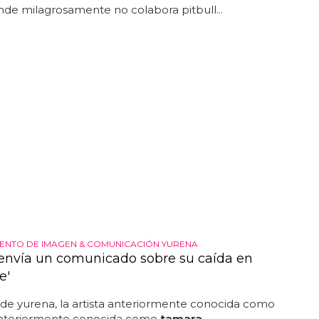
nde milagrosamente no colabora pitbull...
NTO DE IMAGEN & COMUNICACIÓN YURENA
envía un comunicado sobre su caída en
e'
a de yurena, la artista anteriormente conocida como
nteriormente conocida como
tamara
,