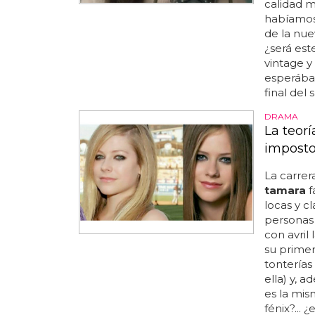
calidad mi
habíamos 
de la nue
¿será est
vintage y 
esperábam
final del 
DRAMA
La teorí
imposto
La carre
tamara
f
locas y c
personas
con avril 
su prime
tonterías
ella) y, 
es la mism
fénix?... 