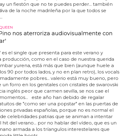
y un fiestón que no te puedes perder... también
 diva de la noche madrileña por la que todos se
..
QUEEN
 Pino nos aterroriza audiovisualmente con
ar'
' es el single que presenta para este verano y
 producción, como en el caso de nuestra querida
mbar yurena, está más que bien (aunque huele a
los 90 por todos lados, y no en plan retro), los vocals
emadamente pobres... valerio está muy bueno, pero
e un forro en los genitales con cristales de swarovski
ia inglés peor que carmen sevilla, se nos cae el
 momentos... este año han debido de regalar
atuitos de "como ser una popstar" en las puertas de
isiones privadas españolas, porque no es normal el
e celebridades patrias que se animan a intentar
l hit del verano... por no hablar del vídeo, que es un
mano armada a los tríangulos interestelares que
oda little boots...