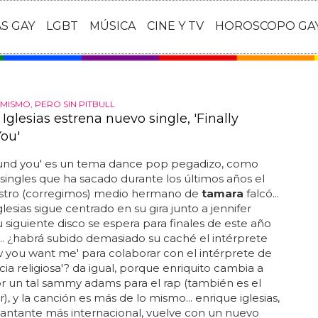
AS GAY
LGBT
MÚSICA
CINE Y TV
HOROSCOPO GA
MISMO, PERO SIN PITBULL
Iglesias estrena nuevo single, 'Finally
ou'
found you' es un tema dance pop pegadizo, como
 singles que ha sacado durante los últimos años el
tro (corregimos) medio hermano de
tamara
falcó...
glesias sigue centrado en su gira junto a jennifer
u siguiente disco se espera para finales de este año
... ¿habrá subido demasiado su caché el intérprete
w you want me' para colaborar con el intérprete de
cia religiosa'? da igual, porque enriquito cambia a
or un tal sammy adams para el rap (también es el
), y la canción es más de lo mismo... enrique iglesias,
antante más internacional, vuelve con un nuevo