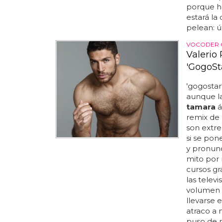
porque ha
estará la
pelean: ú.
VOCODER 
Valerio
'GogoSt
'gogostar
aunque la
tamara
á
remix de 
son extr
si se pon
y pronunc
mito por
cursos gr
las telev
volumen d
llevarse e
atraco a 
puso de m