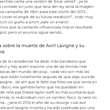
entras canta una versión de 'blue velvet'... ya te
contado en junio que lana del rey sería la imagen
va campaña de h&m para este otoño del 2012...
e cover el single de su futura reedición?... todo muy
con un guiño a lynch: ¡sale un enano!...
os que la cantante influenciara más el resultado
spot, pero el anuncio sigue siendo...
a sobre la muerte de Avril Lavigne y su
ra
ra de la canadiense ha dado más bandazos que
alcó y hay quién expone una de las teorías más
lásicas del mundo del pop... cada vez son más las
 que están totalmente seguras de que algo sucede
lavigne... de ahí que le falte esa frescura que tenía en
r disco, ese gamberrismo que ha quedado en
 de niña pija (hasta taylor swift es más punkarra que
además, lo redondean con un cambio físico: la nariz no
a... ¿será el 2016 el año de su resurgir cual ave
¿está avril lavigne muerta y ha sido sustituida por una