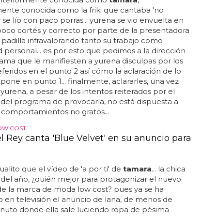
ente conocida como la friki que cantaba 'no
 se lío con paco porras... yurena se vio envuelta en
poco cortés y correcto por parte de la presentadora
padilla infravalorando tanto su trabajo como
d personal... es por esto que pedimos a la dirección
ama que le manifiesten a yurena disculpas por los
feridos en el punto 2 así cómo la aclaración de lo
pone en punto 1... finalmente, aclararles, una vez
yurena, a pesar de los intentos reiterados por el
del programa de provocarla, no está dispuesta a
 comportamientos no gratos...
OW COST
l Rey canta 'Blue Velvet' en su anuncio para
ualito que el vídeo de 'a por ti' de
tamara
... la chica
el año, ¿quién mejor para protagonizar el nuevo
de la marca de moda low cost? pues ya se ha
 en televisión el anuncio de lana, de menos de
nuto donde ella sale luciendo ropa de pésima