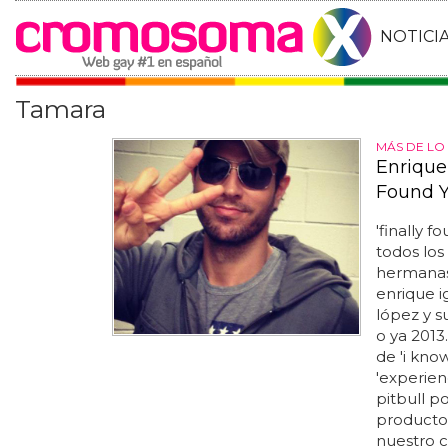
NOTICI
Tamara
MÁS DE LO 
Enrique 
Found Y
'finally 
todos los
hermanas
enrique i
lópez y s
o ya 2013
de 'i kno
'experien
pitbull p
productor
nuestro c