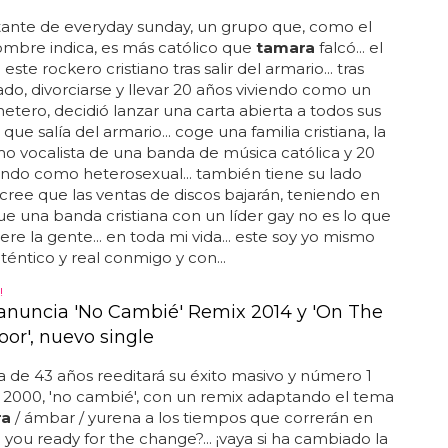
tante de everyday sunday, un grupo que, como el
mbre indica, es más católico que
tamara
falcó... el
ste rockero cristiano tras salir del armario... tras
ado, divorciarse y llevar 20 años viviendo como un
tero, decidió lanzar una carta abierta a todos sus
 que salía del armario... coge una familia cristiana, la
 vocalista de una banda de música católica y 20
endo como heterosexual... también tiene su lado
 cree que las ventas de discos bajarán, teniendo en
e una banda cristiana con un líder gay no es lo que
ere la gente... en toda mi vida... este soy yo mismo
téntico y real conmigo y con...
!
anuncia 'No Cambié' Remix 2014 y 'On The
oor', nuevo single
la de 43 años reeditará su éxito masivo y número 1
 2000, 'no cambié', con un remix adaptando el tema
ra
/ ámbar / yurena a los tiempos que correrán en
e you ready for the change?... ¡vaya si ha cambiado la