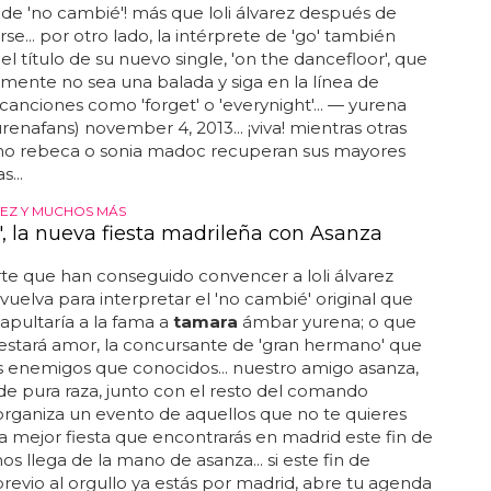
de 'no cambié'! más que loli álvarez después de
se... por otro lado, la intérprete de 'go' también
el título de su nuevo single, 'on the dancefloor', que
ente no sea una balada y siga en la línea de
canciones como 'forget' o 'everynight'... — yurena
renafans) november 4, 2013... ¡viva! mientras otras
mo rebeca o sonia madoc recuperan sus mayores
s...
REZ Y MUCHOS MÁS
', la nueva fiesta madrileña con Asanza
te que han conseguido convencer a loli álvarez
vuelva para interpretar el 'no cambié' original que
apultaría a la fama a
tamara
ámbar yurena; o que
estará amor, la concursante de 'gran hermano' que
 enemigos que conocidos... nuestro amigo asanza,
de pura raza, junto con el resto del comando
rganiza un evento de aquellos que no te quieres
 la mejor fiesta que encontrarás en madrid este fin de
s llega de la mano de asanza... si este fin de
evio al orgullo ya estás por madrid, abre tu agenda