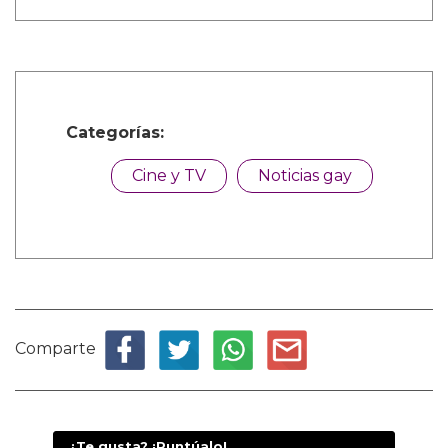
Categorías:
Cine y TV
Noticias gay
Comparte
¿Te gusta? ¡Puntúalo!