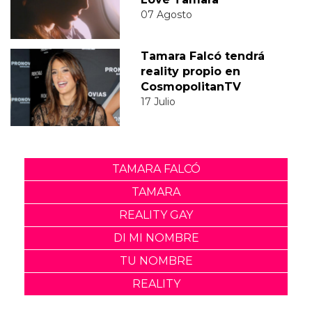
07 Agosto
Tamara Falcó tendrá
reality propio en
CosmopolitanTV
17 Julio
TAMARA FALCÓ
TAMARA
REALITY GAY
DI MI NOMBRE
TU NOMBRE
REALITY