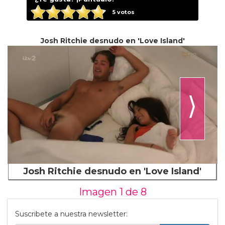
5
votos
Josh Ritchie desnudo en 'Love Island'
⟩
Josh Ritchie desnudo en 'Love Island'
Imagen 1 de
8
Suscribete a nuestra newsletter: