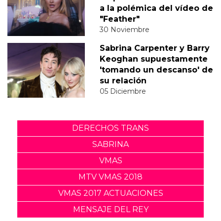
a la polémica del vídeo de
"Feather"
30 Noviembre
Sabrina Carpenter y Barry
Keoghan supuestamente
'tomando un descanso' de
su relación
05 Diciembre
DERECHOS TRANS
SABRINA
VMAS
MTV VMAS 2018
VMAS 2017 ACTUACIONES
MENSAJE DEL REY