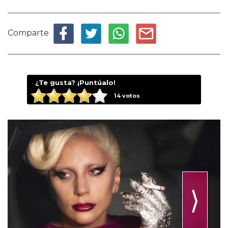
Comparte
¿Te gusta? ¡Puntúalo!
14
votos
⟩