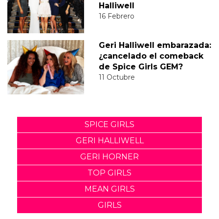
Halliwell
16 Febrero
Geri Halliwell embarazada:
¿cancelado el comeback
de Spice Girls GEM?
11 Octubre
SPICE GIRLS
GERI HALLIWELL
GERI HORNER
TOP GIRLS
MEAN GIRLS
GIRLS