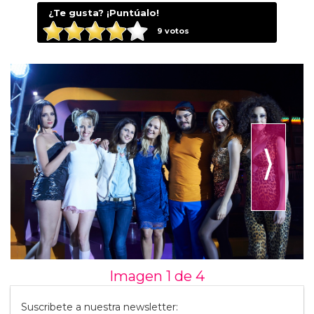
¿Te gusta? ¡Puntúalo!
9
votos
⟩
Imagen 1 de
4
Suscribete a nuestra newsletter: