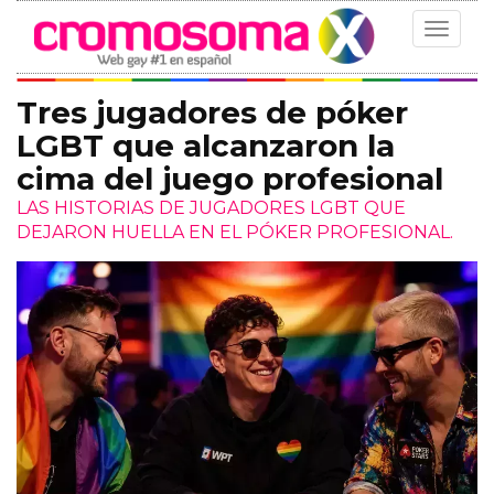
Toggle
navigat
Tres jugadores de póker
LGBT que alcanzaron la
cima del juego profesional
LAS HISTORIAS DE JUGADORES LGBT QUE
DEJARON HUELLA EN EL PÓKER PROFESIONAL.