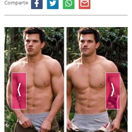
Comparte
⟨
⟩