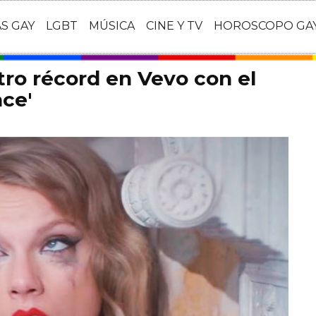
AS GAY
LGBT
MÚSICA
CINE Y TV
HOROSCOPO GA
tro récord en Vevo con el
ace'