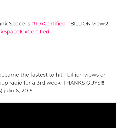
lank Space is
#10xCertified
1 BILLION views!
kSpace10xCertified
ecame the fastest to hit 1 billion views on
pop radio for a 3rd week. THANKS GUYS!!!
 julio 6, 2015