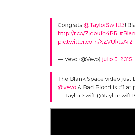
Congrats
@TaylorSwift13
! B
http://t.co/Zjobufg4PR
#Blan
pic.twitter.com/XZVUktsAr2
— Vevo (@Vevo)
julio 3, 2015
The Blank Space video just b
@vevo
& Bad Blood is #1 at 
— Taylor Swift (@taylorswift13)