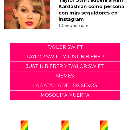
Taylor Swift supera a Kim
Kardashian como persona
con más seguidores en
Instagram
10 Septiembre
TAYLOR SWIFT
TAYLOR SWIFT Y JUSTIN BIEBER
JUSTIN BIEBER Y TAYLOR SWIFT
MEMES
LA BATALLA DE LOS SEXOS
MOSQUITA MUERTA