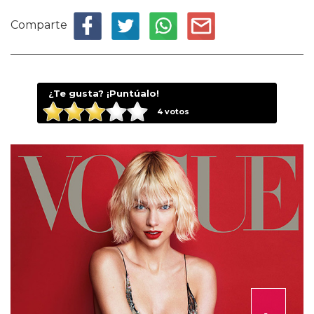
Comparte
¿Te gusta? ¡Puntúalo!
4
votos