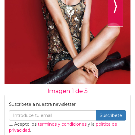
⟩
Imagen 1 de
5
Suscribete a nuestra newsletter:
Suscribete
Acepto los
terminos y condiciones
y la
política de
privacidad
.