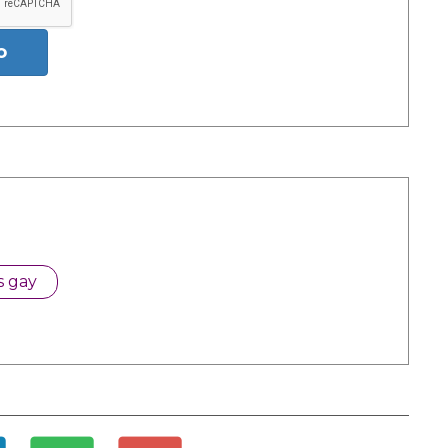
o
s gay