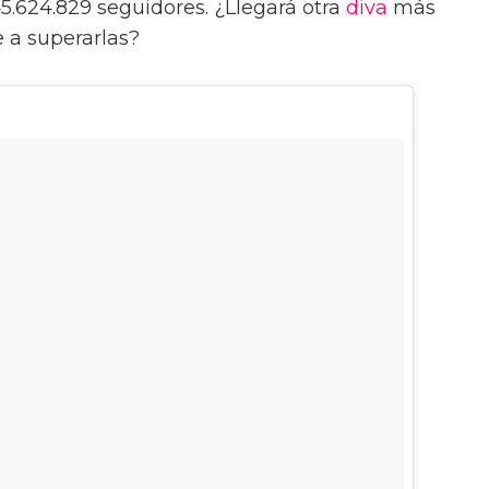
.624.829 seguidores. ¿Llegará otra
diva
más
a superarlas?