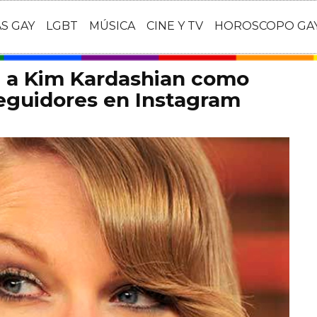
AS GAY
LGBT
MÚSICA
CINE Y TV
HOROSCOPO GA
a a Kim Kardashian como
eguidores en Instagram