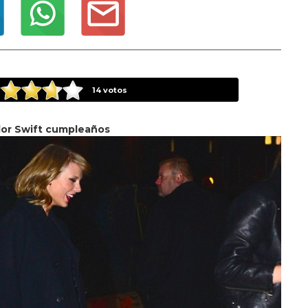
14
votos
lor Swift cumpleaños