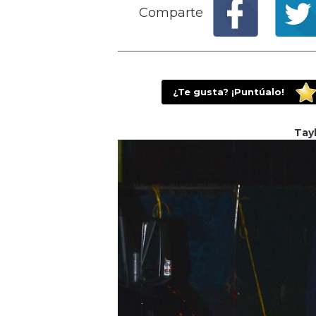
Comparte
¿Te gusta? ¡Puntúalo!
Tay