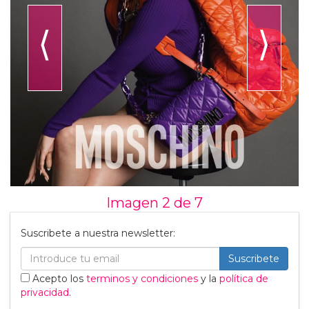
⟨
⟩
Imagen 2 de
7
Suscribete a nuestra newsletter:
Suscribete
Acepto los
terminos y condiciones
y la
política de
privacidad
.