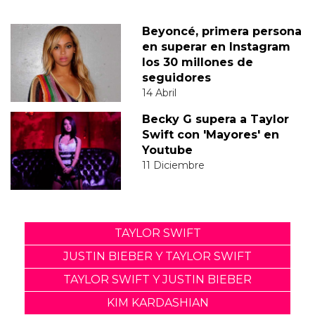
Beyoncé, primera persona
en superar en Instagram
los 30 millones de
seguidores
14 Abril
Becky G supera a Taylor
Swift con 'Mayores' en
Youtube
11 Diciembre
TAYLOR SWIFT
JUSTIN BIEBER Y TAYLOR SWIFT
TAYLOR SWIFT Y JUSTIN BIEBER
KIM KARDASHIAN