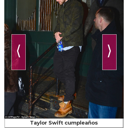
⟨
⟩
Taylor Swift cumpleaños