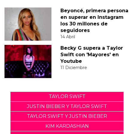
Beyoncé, primera persona
en superar en Instagram
los 30 millones de
seguidores
14 Abril
Becky G supera a Taylor
Swift con 'Mayores' en
Youtube
11 Diciembre
TAYLOR SWIFT
JUSTIN BIEBER Y TAYLOR SWIFT
TAYLOR SWIFT Y JUSTIN BIEBER
KIM KARDASHIAN