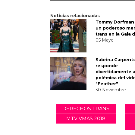
Noticias relacionadas
Tommy Dorfman 
un poderoso me
trans en la Gala 
05 Mayo
Sabrina Carpent
responde
divertidamente a
polémica del víd
"Feather"
30 Noviembre
DERECHOS TRANS
MTV VMAS 2018