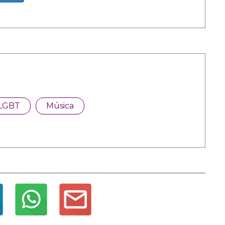
LGBT
Música