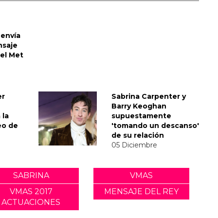
envía
nsaje
del Met
er
Sabrina Carpenter y
Barry Keoghan
 la
supuestamente
eo de
'tomando un descanso'
de su relación
05 Diciembre
SABRINA
VMAS
VMAS 2017
MENSAJE DEL REY
ACTUACIONES