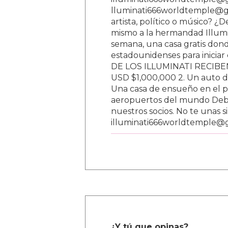
lluminati666worldtemple@gm
artista, político o músico? ¿
mismo a la hermandad Illumi
semana, una casa gratis donde
estadounidenses para inici
DE LOS ILLUMINATI RECIBEN 
USD $1,000,000 2. Un auto d
Una casa de ensueño en el paí
aeropuertos del mundo Debe
nuestros socios. No te unas s
illuminati666worldtemple@
¿Y tú que opinas?