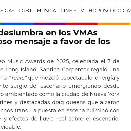
AS GAY
LGBT
MÚSICA
CINE Y TV
HOROSCOPO GA
 deslumbra en los VMAs
so mensaje a favor de los
eo Music Awards de 2025, celebrada el 7 de
e Long Island, Sabrina Carpenter regaló una
ema
“Tears”
que mezcló espectáculo, energía y
tante surgió del escenario emergiendo desde
ario ambientado como la ciudad de Nueva York
rines y destacadas drag queens que alzaron
echos trans. La puesta en escena culminó con
y efectos de lluvia real sobre el escenario,
vidable.