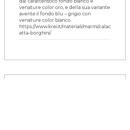
dal caratteristico fondo bianco e
venature color oro, e della sua variante
avente il fondo blu – grigio con
venature color bianco.
https://www.krei.it/materiali/marmi/calac
atta-borghini/
¿Y tú que opinas?