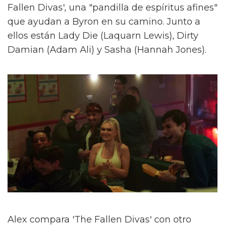
Fallen Divas', una "pandilla de espíritus afines"
que ayudan a Byron en su camino. Junto a
ellos están Lady Die (Laquarn Lewis), Dirty
Damian (Adam Ali) y Sasha (Hannah Jones).
Alex compara 'The Fallen Divas' con otro