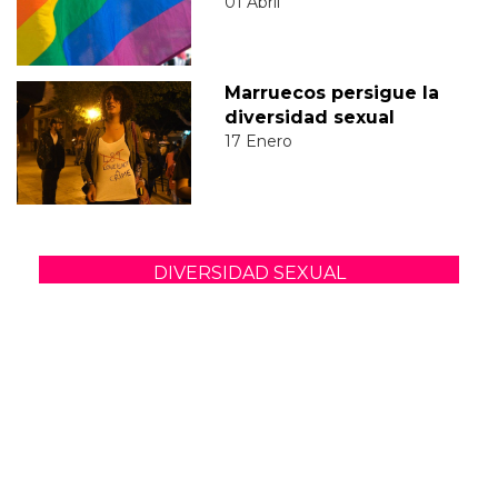
01 Abril
Marruecos persigue la
diversidad sexual
17 Enero
DIVERSIDAD SEXUAL
PLACER GAY
PLACER
MUNDO PLACER
PLACER ANAL
COMUNIDAD GAY