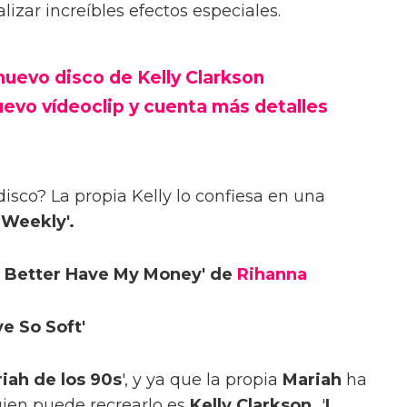
alizar increíbles efectos especiales.
 nuevo disco de Kelly Clarkson
uevo vídeoclip y cuenta más detalles
isco? La propia Kelly lo confiesa en una
 Weekly'.
ch Better Have My Money' de
Rihanna
ve So Soft'
iah de los 90s
', y ya que la propia
Mariah
ha
uien puede recrearlo es
Kelly Clarkson.
'
I