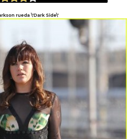
arkson rueda \'Dark Side\'