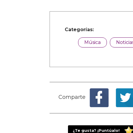
Categorías:
Música
Noticia
Comparte
¿Te gusta? ¡Puntúalo!