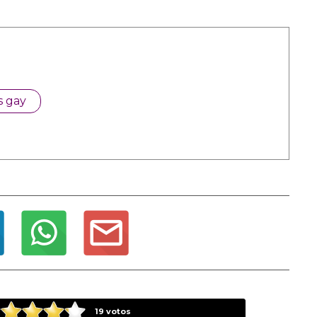
s gay
19
votos