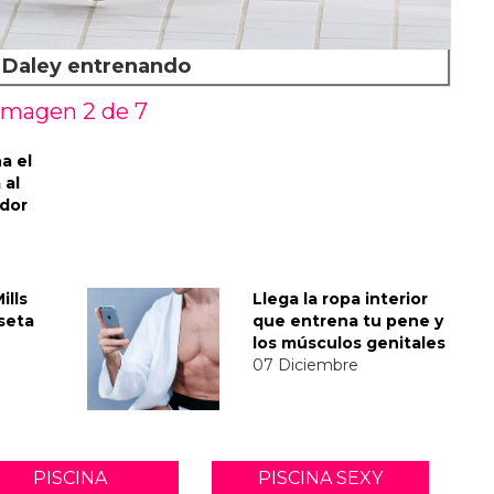
Daley entrenando
Imagen 2 de
7
a el
 al
ador
ills
Llega la ropa interior
seta
que entrena tu pene y
los músculos genitales
07 Diciembre
PISCINA
PISCINA SEXY