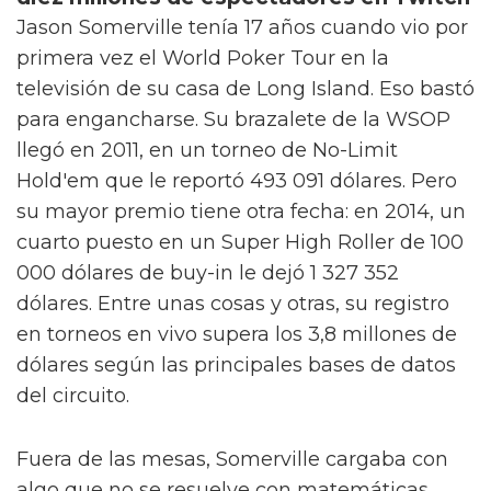
diez millones de espectadores en Twitch
Jason Somerville tenía 17 años cuando vio por
primera vez el World Poker Tour en la
televisión de su casa de Long Island. Eso bastó
para engancharse. Su brazalete de la WSOP
llegó en 2011, en un torneo de No-Limit
Hold'em que le reportó 493 091 dólares. Pero
su mayor premio tiene otra fecha: en 2014, un
cuarto puesto en un Super High Roller de 100
000 dólares de buy-in le dejó 1 327 352
dólares. Entre unas cosas y otras, su registro
en torneos en vivo supera los 3,8 millones de
dólares según las principales bases de datos
del circuito.
Fuera de las mesas, Somerville cargaba con