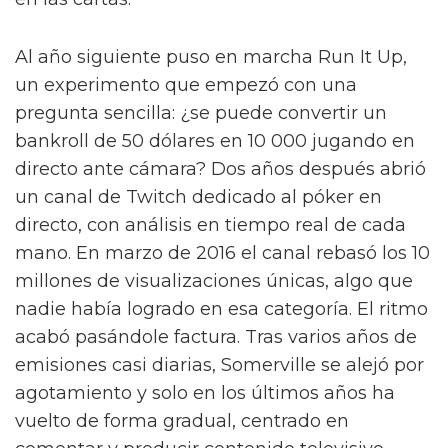
en las cartas.
Al año siguiente puso en marcha Run It Up,
un experimento que empezó con una
pregunta sencilla: ¿se puede convertir un
bankroll de 50 dólares en 10 000 jugando en
directo ante cámara? Dos años después abrió
un canal de Twitch dedicado al póker en
directo, con análisis en tiempo real de cada
mano. En marzo de 2016 el canal rebasó los 10
millones de visualizaciones únicas, algo que
nadie había logrado en esa categoría. El ritmo
acabó pasándole factura. Tras varios años de
emisiones casi diarias, Somerville se alejó por
agotamiento y solo en los últimos años ha
vuelto de forma gradual, centrado en