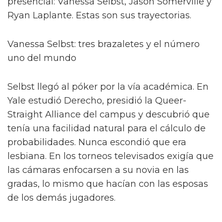
presencial: Vanessa Selbst, Jason Somerville y
Ryan Laplante. Estas son sus trayectorias.
Vanessa Selbst: tres brazaletes y el número
uno del mundo
Selbst llegó al póker por la vía académica. En
Yale estudió Derecho, presidió la Queer-
Straight Alliance del campus y descubrió que
tenía una facilidad natural para el cálculo de
probabilidades. Nunca escondió que era
lesbiana. En los torneos televisados exigía que
las cámaras enfocarsen a su novia en las
gradas, lo mismo que hacían con las esposas
de los demás jugadores.