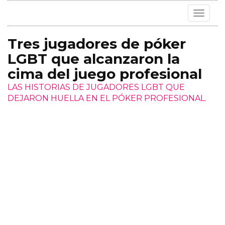
Toggle
navigat
Tres jugadores de póker
LGBT que alcanzaron la
cima del juego profesional
LAS HISTORIAS DE JUGADORES LGBT QUE
DEJARON HUELLA EN EL PÓKER PROFESIONAL.