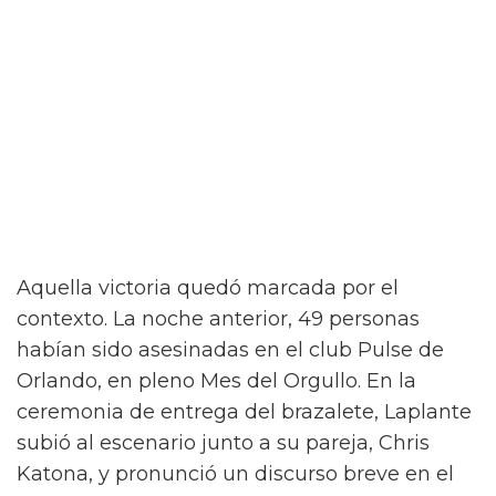
Aquella victoria quedó marcada por el
contexto. La noche anterior, 49 personas
habían sido asesinadas en el club Pulse de
Orlando, en pleno Mes del Orgullo. En la
ceremonia de entrega del brazalete, Laplante
subió al escenario junto a su pareja, Chris
Katona, y pronunció un discurso breve en el