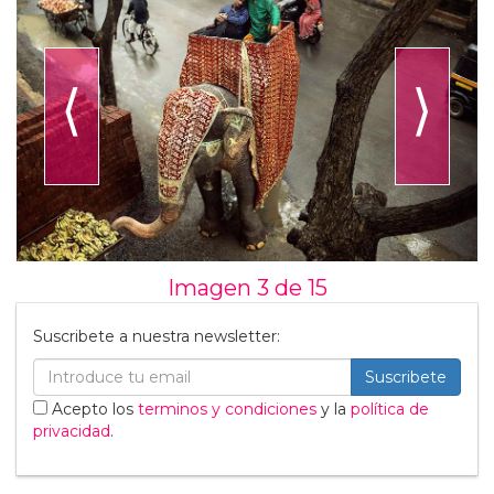
⟨
⟩
Imagen 3 de
15
Suscribete a nuestra newsletter:
Suscribete
Acepto los
terminos y condiciones
y la
política de
privacidad
.